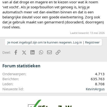
van al dat droge en magere en te kiezen voor wat ik noem
‘vet vocht’. Als je soep/bouillon vet genoeg is, krijg je
automatisch meer vet dan eiwitten binnen en dat is een
belangrijke sleutel voor een goede eiwitvertering. Zorg ook
dat je gebruik maakt van gemarmerd (dooraderd, doorregen)
rood vlees.
Laatst bewerkt:
13 mei 2026
Je moet ingelogd zijn om te kunnen reageren. Log in | Registreer
Facebook
X (Twitter)
LinkedIn
WhatsApp
E-mail
koppeling
Deel:
Forum statistieken
Onderwerpen
4.713
Berichten
635.763
Leden
8.708
Nieuwste lid
KevinArgus