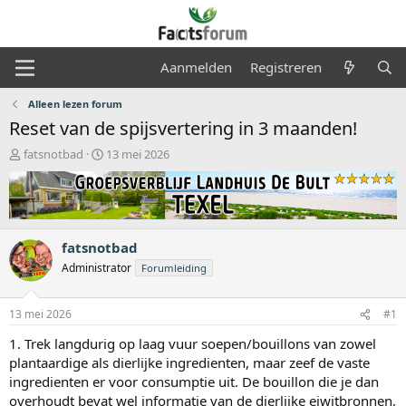
Aanmelden
Registreren
Alleen lezen forum
Reset van de spijsvertering in 3 maanden!
O
S
fatsnotbad
13 mei 2026
n
t
d
a
e
r
r
t
w
d
fatsnotbad
e
a
r
t
Administrator
Forumleiding
p
u
s
m
13 mei 2026
#1
t
a
1. Trek langdurig op laag vuur soepen/bouillons van zowel
r
plantaardige als dierlijke ingredienten, maar zeef de vaste
t
ingredienten er voor consumptie uit. De bouillon die je dan
e
r
overhoudt bevat wel informatie van de dierlijke eiwitbronnen,