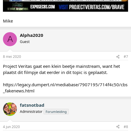
Mike
Alpha2020
A
Guest
8 mei 2020
#7
Project Veritas gaat een klein beetje mainstream, want het
plaatst dit filmpje dat eerder in dit topic is geplaatst.
https://legacy.dumpert.nl/mediabase/7907195/714f4c50/cbs
_fakenews.html
fatsnotbad
Administrator
Forumleiding
4 jun 2020
#8