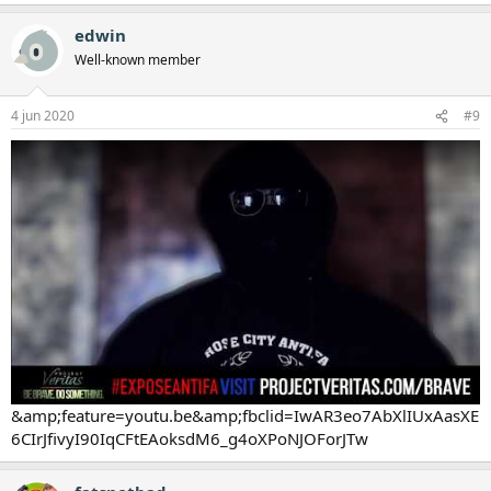
edwin
Well-known member
4 jun 2020
#9
&amp;feature=youtu.be&amp;fbclid=IwAR3eo7AbXlIUxAasXE
6CIrJfivyI90IqCFtEAoksdM6_g4oXPoNJOForJTw