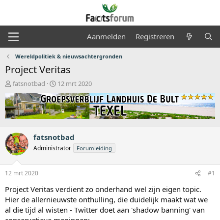
Aanmelden
Registreren
Wereldpolitiek & nieuwsachtergronden
Project Veritas
O
S
fatsnotbad
12 mrt 2020
n
t
d
a
e
r
r
t
w
d
e
a
fatsnotbad
r
t
Administrator
Forumleiding
p
u
s
m
t
12 mrt 2020
#1
a
Project Veritas verdient zo onderhand wel zijn eigen topic.
r
t
Hier de allernieuwste onthulling, die duidelijk maakt wat we
e
al die tijd al wisten - Twitter doet aan 'shadow banning' van
r