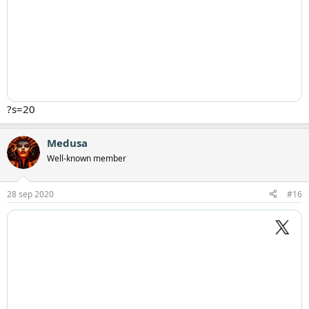
?s=20
Medusa
Well-known member
28 sep 2020
#16