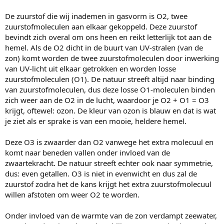
De zuurstof die wij inademen in gasvorm is O2, twee
zuurstofmoleculen aan elkaar gekoppeld. Deze zuurstof
bevindt zich overal om ons heen en reikt letterlijk tot aan de
hemel. Als de O2 dicht in de buurt van UV-stralen (van de
zon) komt worden de twee zuurstofmoleculen door inwerking
van UV-licht uit elkaar getrokken en worden losse
zuurstofmoleculen (O1). De natuur streeft altijd naar binding
van zuurstofmoleculen, dus deze losse O1-moleculen binden
zich weer aan de O2 in de lucht, waardoor je O2 + O1 = O3
krijgt, oftewel: ozon. De kleur van ozon is blauw en dat is wat
je ziet als er sprake is van een mooie, heldere hemel.
Deze O3 is zwaarder dan O2 vanwege het extra molecuul en
komt naar beneden vallen onder invloed van de
zwaartekracht. De natuur streeft echter ook naar symmetrie,
dus: even getallen. O3 is niet in evenwicht en dus zal de
zuurstof zodra het de kans krijgt het extra zuurstofmolecuul
willen afstoten om weer O2 te worden.
Onder invloed van de warmte van de zon verdampt zeewater,