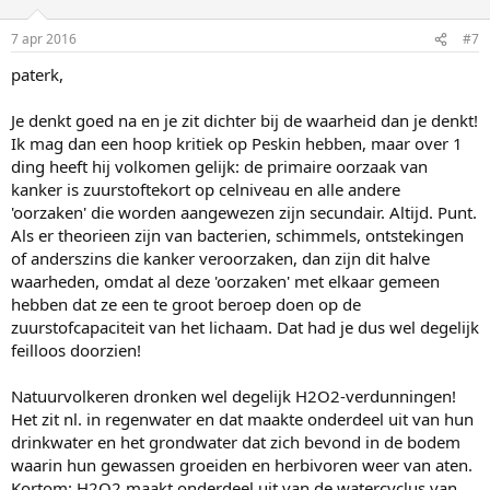
7 apr 2016
#7
paterk,
Je denkt goed na en je zit dichter bij de waarheid dan je denkt!
Ik mag dan een hoop kritiek op Peskin hebben, maar over 1
ding heeft hij volkomen gelijk: de primaire oorzaak van
kanker is zuurstoftekort op celniveau en alle andere
'oorzaken' die worden aangewezen zijn secundair. Altijd. Punt.
Als er theorieen zijn van bacterien, schimmels, ontstekingen
of anderszins die kanker veroorzaken, dan zijn dit halve
waarheden, omdat al deze 'oorzaken' met elkaar gemeen
hebben dat ze een te groot beroep doen op de
zuurstofcapaciteit van het lichaam. Dat had je dus wel degelijk
feilloos doorzien!
Natuurvolkeren dronken wel degelijk H2O2-verdunningen!
Het zit nl. in regenwater en dat maakte onderdeel uit van hun
drinkwater en het grondwater dat zich bevond in de bodem
waarin hun gewassen groeiden en herbivoren weer van aten.
Kortom: H2O2 maakt onderdeel uit van de watercyclus van