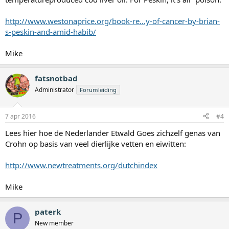
http://www.westonaprice.org/book-re...y-of-cancer-by-brian-
s-peskin-and-amid-habib/
Mike
fatsnotbad
Administrator
Forumleiding
7 apr 2016
#4
Lees hier hoe de Nederlander Etwald Goes zichzelf genas van
Crohn op basis van veel dierlijke vetten en eiwitten:
http://www.newtreatments.org/dutchindex
Mike
paterk
P
New member