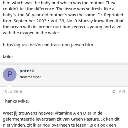
him which was the baby and which was the mother. They
couldn’t tell the difference. The tissue was so fresh, like a
baby’s, the 80-year-old mother’s was the same. Dr. Reprinted
from September 2003 • Vol. 33, No. 9 Murray knew then that
the ocean with its proper nutrition keeps us young and alive
with the oxygen in the water.
http://ag-usa.net/ocean-trace-don-jansen.htm
Mike
paterk
P
New member
13 apr 2016
#15
Thanks Mike.
Weet jij trouwens hoeveel vitamine A en D er in de
gefermenteerde levertraan zit van Green Pasture. Ik kan dit
niet vinden, zit ik er nou overheen te lezen? Is dit ook een