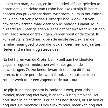
Ik ben een man, 34 jaar, en kreeg anderhalf jaar geleden te
horen dat ik de ziekte van Crohn had. Ook schijn ik last te
hebben van prikkelbaar darm syndroom (slijm in ontlasting),
en ik heb last van psoriasis. Vroeger had ik ook last van
gewrichtsklachten maar daar ben ik inmiddels vanaf. Mijn
huisarts zei 3 jaar geleden al eens dat het lijkt alsof ik last heb
van laaggradige ontstekingen, verder nooit onderzocht. Ik
kom uit Italië, Sardinië, ik ben de eerste die ziek is in de
familie, maar goed, woon dan ook al weer heel wat jaartjes in
Nederland en hun nog steeds daar.
Na het horen van de Crohn ben ik zelf aan het sleutelen
gegaan, regulier medicijnen wil ik niet gezien de
bijwerkingen. Zo zoekende kwam ik toen op dit forum
terecht. In deze periode kwam ik ook ziek thuis te zitten
zonder werk door een zogenoemde burn-out.
De pijn in de maag/darm is inmiddels weg, psoriasis is
minder, maar nog niet weg, hier zoek ik nog iets voor. Het
onrustige in de darmen is er helaas nog steeds, dus ik ben er
nog niet. De moeheid is ook flink minder, maar kan nog niet