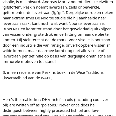
visolie, is m.i. absurd. Andreas Moritz noemt dierlijke eiwitten
‘gifstoffen’, Peskin noemt levertraan, zelfs onbewerkte,
gefermenteerde levertraan (!), ‘gif’. Dergelijke oordelen rieken
naar extremisme! De Noorse studie die hij aanhaalde naar
levertraan raakt kant noch wal, want Noorse levertraan is
BEWERKT en komt tot stand door het gewelddadig uitknijpen
van vissen onder grote druk en verhitting om aan de olie te
komen. Hij stelt terecht dat de markt voor visolie is ontstaan
door een industrie die van ranzige, onverkoopbare vissen af
wilde komen, maar daarmee komt nog niet alle visolie of
levertraan per definitie op basis van dergelijke onethische en
immorele motieven tot stand!
Ik in een recensie van Peskins boek in de Wise Traditions
(kwartaalblad van de WAPF):
Here’s the real kicker: DHA-rich fish oils (including cod liver
oil) are written off as “poisons.” Never once does he
distinguish between highly processed fish oil and low-
temperatureproduced cod liver oil. For Peskin, it’s all “poison.”