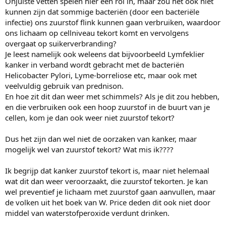
Onjuiste vetten spelen hier een rol in, maar zou het ook niet
kunnen zijn dat sommige bacteriën (door een bacteriële
infectie) ons zuurstof flink kunnen gaan verbruiken, waardoor
ons lichaam op cellniveau tekort komt en vervolgens
overgaat op suikerverbranding?
Je leest namelijk ook weleens dat bijvoorbeeld Lymfeklier
kanker in verband wordt gebracht met de bacteriën
Helicobacter Pylori, Lyme-borreliose etc, maar ook met
veelvuldig gebruik van prednison.
En hoe zit dit dan weer met schimmels? Als je dit zou hebben,
en die verbruiken ook een hoop zuurstof in de buurt van je
cellen, kom je dan ook weer niet zuurstof tekort?
Dus het zijn dan wel niet de oorzaken van kanker, maar
mogelijk wel van zuurstof tekort? Wat mis ik????
Ik begrijp dat kanker zuurstof tekort is, maar niet helemaal
wat dit dan weer veroorzaakt, die zuurstof tekorten. Je kan
wel preventief je lichaam met zuurstof gaan aanvullen, maar
de volken uit het boek van W. Price deden dit ook niet door
middel van waterstofperoxide verdunt drinken.