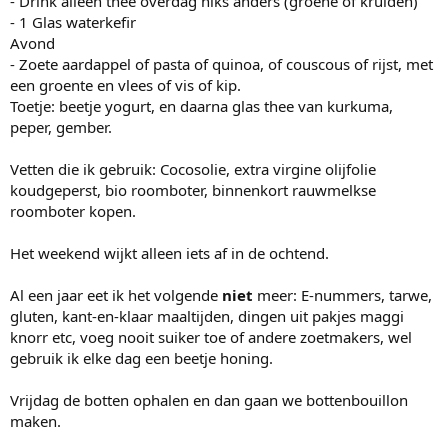
- Drink alleen thee overdag niks anders (groene of kruiden)
- 1 Glas waterkefir
Avond
- Zoete aardappel of pasta of quinoa, of couscous of rijst, met
een groente en vlees of vis of kip.
Toetje: beetje yogurt, en daarna glas thee van kurkuma,
peper, gember.
Vetten die ik gebruik: Cocosolie, extra virgine olijfolie
koudgeperst, bio roomboter, binnenkort rauwmelkse
roomboter kopen.
Het weekend wijkt alleen iets af in de ochtend.
Al een jaar eet ik het volgende
niet
meer: E-nummers, tarwe,
gluten, kant-en-klaar maaltijden, dingen uit pakjes maggi
knorr etc, voeg nooit suiker toe of andere zoetmakers, wel
gebruik ik elke dag een beetje honing.
Vrijdag de botten ophalen en dan gaan we bottenbouillon
maken.