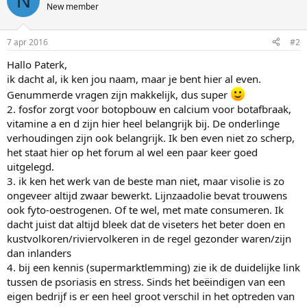
N
New member
7 apr 2016
#2
Hallo Paterk,
ik dacht al, ik ken jou naam, maar je bent hier al even.
Genummerde vragen zijn makkelijk, dus super
2. fosfor zorgt voor botopbouw en calcium voor botafbraak,
vitamine a en d zijn hier heel belangrijk bij. De onderlinge
verhoudingen zijn ook belangrijk. Ik ben even niet zo scherp,
het staat hier op het forum al wel een paar keer goed
uitgelegd.
3. ik ken het werk van de beste man niet, maar visolie is zo
ongeveer altijd zwaar bewerkt. Lijnzaadolie bevat trouwens
ook fyto-oestrogenen. Of te wel, met mate consumeren. Ik
dacht juist dat altijd bleek dat de viseters het beter doen en
kustvolkoren/riviervolkeren in de regel gezonder waren/zijn
dan inlanders
4. bij een kennis (supermarktlemming) zie ik de duidelijke link
tussen de psoriasis en stress. Sinds het beëindigen van een
eigen bedrijf is er een heel groot verschil in het optreden van