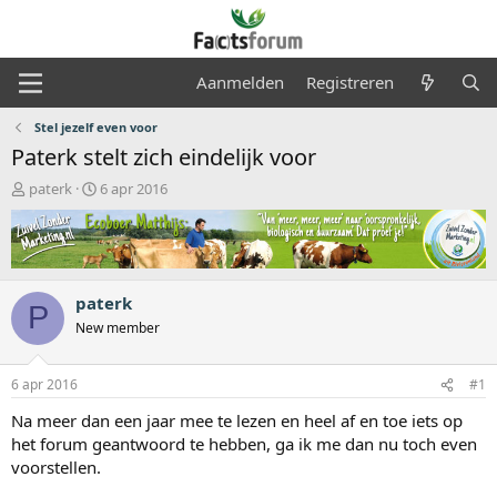
Aanmelden
Registreren
Stel jezelf even voor
Paterk stelt zich eindelijk voor
O
S
paterk
6 apr 2016
n
t
d
a
e
r
r
t
w
d
paterk
e
a
P
r
t
New member
p
u
s
m
6 apr 2016
#1
t
a
Na meer dan een jaar mee te lezen en heel af en toe iets op
r
het forum geantwoord te hebben, ga ik me dan nu toch even
t
voorstellen.
e
r