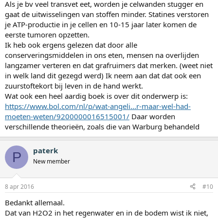
Als je bv veel transvet eet, worden je celwanden stugger en
gaat de uitwisselingen van stoffen minder. Statines verstoren
je ATP-productie in je cellen en 10-15 jaar later komen de
eerste tumoren opzetten.
Ik heb ook ergens gelezen dat door alle
conserveringsmiddelen in ons eten, mensen na overlijden
langzamer verteren en dat grafruimers dat merken. (weet niet
in welk land dit gezegd werd) Ik neem aan dat dat ook een
zuurstoftekort bij leven in de hand werkt.
Wat ook een heel aardig boek is over dit onderwerp is:
https://www.bol.com/nl/p/wat-angeli...r-maar-wel-had-
moeten-weten/9200000016515001/
Daar worden
verschillende theorieën, zoals die van Warburg behandeld
paterk
P
New member
8 apr 2016
#10
Bedankt allemaal.
Dat van H2O2 in het regenwater en in de bodem wist ik niet,