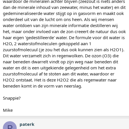
waardoor de mineralen achter blijven (zeezout is niets anders
dan de minerale inhoud van zeewater, minus het water) en dit
gedemineraliseerde water stijgt op in gasvorm en maakt ook
onderdeel uit van de lucht om ons heen. Als wij mensen
water ontdoen van zijn minerale informatie destilleren wij
het, maar onder invloed van de zon creeert de natuur dus ook
haar eigen 'gedestilleerde' water. De formule voor dit water is
H2O, 2 waterstofmoleculen gekoppeld aan 1
zuurstofmolecuul (je zou het dus ook kunnen zien als H2O1).
Dit water verzamelt zich in regenwolken. De ozon (O3) die
naar beneden dwarrelt vindt op zijn weg naar beneden dit
water en dit is een uitgekiende gelegenheid om het extra
zuurstofmolecuul af te stoten aan dit water, waardoor er
H2O2 ontstaat. Het is deze H2O2 die als regenwater naar
beneden komt in de vorm van neerslag.
Snappie?
Mike
paterk
P