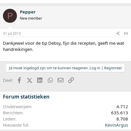
Pepper
P
New member
31 jul 2013
#8
Dankjewel voor de tip Debsy, fijn die recepten, geeft me wat
handreikingen.
Je moet ingelogd zijn om te kunnen reageren. Log in | Registreer
Facebook
X (Twitter)
LinkedIn
WhatsApp
E-mail
koppeling
Deel:
Forum statistieken
Onderwerpen
4.712
Berichten
635.613
Leden
8.708
Nieuwste lid
KevinArgus