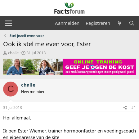
Aanmelden
Registreren
Stel jezelf even voor
Ook ik stel me even voor, Ester
O
S
challe
31 jul 2013
n
t
d
a
e
r
r
t
w
d
challe
e
a
C
r
t
New member
p
u
s
m
31 jul 2013
#1
t
a
Hoi allemaal,
r
t
Ik ben Ester Wiemer, trainer hormoonfactor en voedingscoach
e
r
en eigenaresse van de site