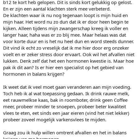
b12 te kort heb gelopen. Dit is sinds kort gelukkig op gelost.
En er zijn een aantal klachten sterk mee verbeterd.
De klachten waar ik nu nog tegenaan loopt is mijn huid en
mijn haar. Het word nu zo dun dat ik er door heen begin te
kijken. Alleen tijdens mijn zwangerschap kreeg ik voller en
langer haar, haha was er zo blij mee. Maar helaas was dat
voor korte duur en is het nu heel dun en word steeds dunner.
Dit vind ik echt zo vreselijk dat ik me hier door erg onzeker
voelt en er zeker stress door ervaart. Ook wil het afvallen niet
lukken. Denk zelf dat het een hormonen kwestie is. Maar hoe
pak ik dit aan? Is er hier een specialist op het gebied van
hormonen in balans krijgen?
Ik weet dat ik veel moet gaan veranderen aan mijn voeding.
Toch heb ik al wat toepassing gedaan. Ik drink rauwe melk,
eet rauwmelkse kaas, bak in roomboter, drink geen Coffee
meer, probeer minder te snoepen, probeer beter kwaliteit
vlees te eten, eet sinds een jaar eieren (vind het niet lekker)
probeer zoveel mogelijk varkensvlees te mijden.
Graag zou ik hulp willen omtrent afvallen en het in balans