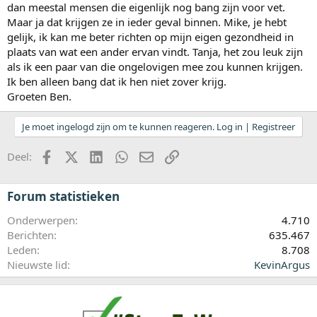
dan meestal mensen die eigenlijk nog bang zijn voor vet.
Maar ja dat krijgen ze in ieder geval binnen. Mike, je hebt
gelijk, ik kan me beter richten op mijn eigen gezondheid in
plaats van wat een ander ervan vindt. Tanja, het zou leuk zijn
als ik een paar van die ongelovigen mee zou kunnen krijgen.
Ik ben alleen bang dat ik hen niet zover krijg.
Groeten Ben.
Je moet ingelogd zijn om te kunnen reageren. Log in | Registreer
Facebook
X (Twitter)
LinkedIn
WhatsApp
E-mail
koppeling
Deel:
Forum statistieken
Onderwerpen
4.710
Berichten
635.467
Leden
8.708
Nieuwste lid
KevinArgus