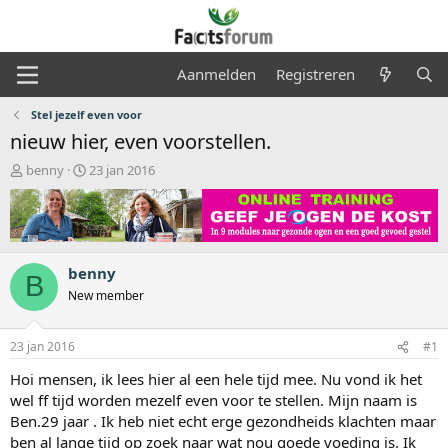
Aanmelden
Registreren
Stel jezelf even voor
nieuw hier, even voorstellen.
O
S
benny
23 jan 2016
n
t
d
a
e
r
r
t
w
d
benny
e
a
B
r
t
New member
p
u
s
m
23 jan 2016
#1
t
a
Hoi mensen, ik lees hier al een hele tijd mee. Nu vond ik het
r
wel ff tijd worden mezelf even voor te stellen. Mijn naam is
t
Ben.29 jaar . Ik heb niet echt erge gezondheids klachten maar
e
r
ben al lange tijd op zoek naar wat nou goede voeding is. Ik