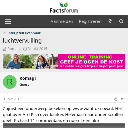
Aanmelden
Registreren
Stel jezelf even voor
luchtvervuiling
O
S
Romagi
31 okt 2015
n
t
d
a
e
r
r
t
w
d
Romagi
e
a
R
r
t
Guest
p
u
s
m
31 okt 2015
#1
t
a
Zojuist een onderwerp bekeken op www.wanttoknow.nl. Het
r
gaat over Ard Pisa over kanker. Helemaal naar onder scrollen
t
geeft Richard 11 commentaar. en noemt een film
e
r