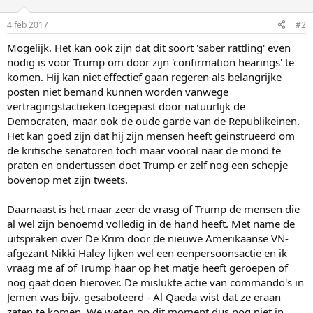
4 feb 2017
#2
Mogelijk. Het kan ook zijn dat dit soort 'saber rattling' even
nodig is voor Trump om door zijn 'confirmation hearings' te
komen. Hij kan niet effectief gaan regeren als belangrijke
posten niet bemand kunnen worden vanwege
vertragingstactieken toegepast door natuurlijk de
Democraten, maar ook de oude garde van de Republikeinen.
Het kan goed zijn dat hij zijn mensen heeft geinstrueerd om
de kritische senatoren toch maar vooral naar de mond te
praten en ondertussen doet Trump er zelf nog een schepje
bovenop met zijn tweets.
Daarnaast is het maar zeer de vrasg of Trump de mensen die
al wel zijn benoemd volledig in de hand heeft. Met name de
uitspraken over De Krim door de nieuwe Amerikaanse VN-
afgezant Nikki Haley lijken wel een eenpersoonsactie en ik
vraag me af of Trump haar op het matje heeft geroepen of
nog gaat doen hierover. De mislukte actie van commando's in
Jemen was bijv. gesaboteerd - Al Qaeda wist dat ze eraan
zaten te komen. We weten op dit moment dus nog niet in