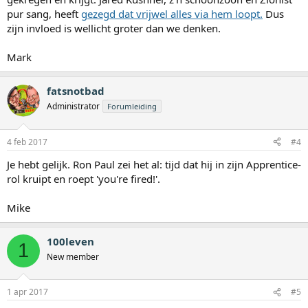
pur sang, heeft
gezegd dat vrijwel alles via hem loopt.
Dus
zijn invloed is wellicht groter dan we denken.
Mark
fatsnotbad
Administrator
Forumleiding
4 feb 2017
#4
Je hebt gelijk. Ron Paul zei het al: tijd dat hij in zijn Apprentice-
rol kruipt en roept 'you're fired!'.
Mike
100leven
1
New member
1 apr 2017
#5