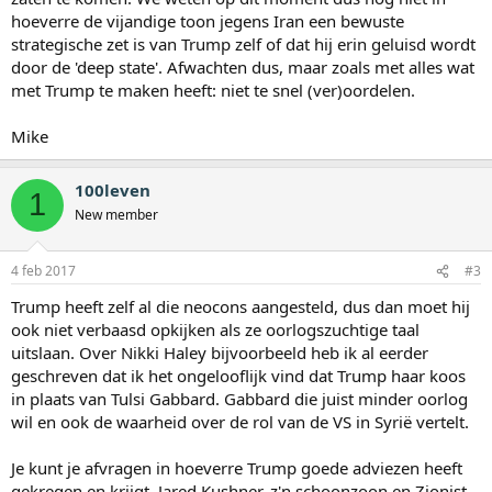
hoeverre de vijandige toon jegens Iran een bewuste
strategische zet is van Trump zelf of dat hij erin geluisd wordt
door de 'deep state'. Afwachten dus, maar zoals met alles wat
met Trump te maken heeft: niet te snel (ver)oordelen.
Mike
100leven
1
New member
4 feb 2017
#3
Trump heeft zelf al die neocons aangesteld, dus dan moet hij
ook niet verbaasd opkijken als ze oorlogszuchtige taal
uitslaan. Over Nikki Haley bijvoorbeeld heb ik al eerder
geschreven dat ik het ongelooflijk vind dat Trump haar koos
in plaats van Tulsi Gabbard. Gabbard die juist minder oorlog
wil en ook de waarheid over de rol van de VS in Syrië vertelt.
Je kunt je afvragen in hoeverre Trump goede adviezen heeft
gekregen en krijgt. Jared Kushner, z'n schoonzoon en Zionist