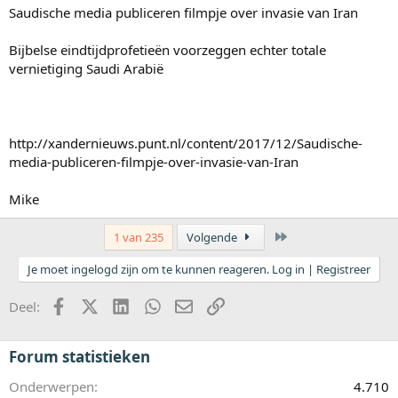
Saudische media publiceren filmpje over invasie van Iran
Bijbelse eindtijdprofetieën voorzeggen echter totale
vernietiging Saudi Arabië
http://xandernieuws.punt.nl/content/2017/12/Saudische-
media-publiceren-filmpje-over-invasie-van-Iran
Mike
Laatste
1 van 235
Volgende
Je moet ingelogd zijn om te kunnen reageren. Log in | Registreer
Facebook
X (Twitter)
LinkedIn
WhatsApp
E-mail
koppeling
Deel:
Forum statistieken
Onderwerpen
4.710