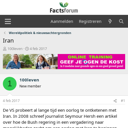
Aanmelden
Registreren
Wereldpolitiek & nieuwsachtergronden
Iran
O
S
100leven
4 feb 2017
n
t
d
a
e
r
r
t
w
d
e
a
100leven
1
r
t
New member
p
u
s
m
t
4 feb 2017
#1
a
De VS probeert al lange tijd een oorlog te ontketenen met
r
t
Iran. In 2008 schreef journalist Seymour Hersh een artikel
e
over hoe de Bush regering in een vergadering naar
r