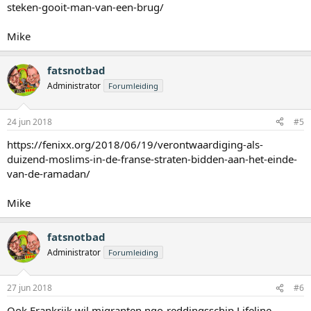
steken-gooit-man-van-een-brug/
Mike
fatsnotbad
Administrator
Forumleiding
24 jun 2018
#5
https://fenixx.org/2018/06/19/verontwaardiging-als-
duizend-moslims-in-de-franse-straten-bidden-aan-het-einde-
van-de-ramadan/
Mike
fatsnotbad
Administrator
Forumleiding
27 jun 2018
#6
Ook Frankrijk wil migranten ngo-reddingsschip Lifeline