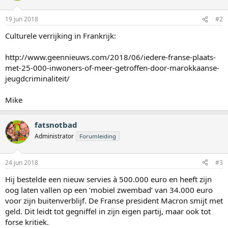
r
i
19 jun 2018
#2
n
g
Culturele verrijking in Frankrijk:
e
n
:
http://www.geennieuws.com/2018/06/iedere-franse-plaats-
met-25-000-inwoners-of-meer-getroffen-door-marokkaanse-
jeugdcriminaliteit/
Mike
fatsnotbad
Administrator
Forumleiding
24 jun 2018
#3
Hij bestelde een nieuw servies à 500.000 euro en heeft zijn
oog laten vallen op een ‘mobiel zwembad’ van 34.000 euro
voor zijn buitenverblijf. De Franse president Macron smijt met
geld. Dit leidt tot gegniffel in zijn eigen partij, maar ook tot
forse kritiek.