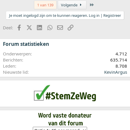
Laatste
1 van 139
Volgende
Je moet ingelogd zijn om te kunnen reageren. Log in | Registreer
Facebook
X (Twitter)
LinkedIn
WhatsApp
E-mail
koppeling
Deel:
Forum statistieken
Onderwerpen
4.712
Berichten
635.714
Leden
8.708
Nieuwste lid
KevinArgus