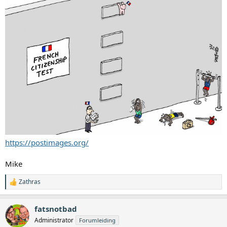
https://postimages.org/
Mike
Zathras
W
a
a
fatsnotbad
r
d
Administrator
Forumleiding
e