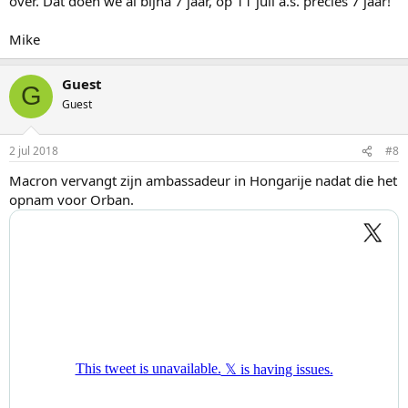
over. Dat doen we al bijna 7 jaar, op 11 juli a.s. precies 7 jaar!
Mike
Guest
G
Guest
2 jul 2018
#8
Macron vervangt zijn ambassadeur in Hongarije nadat die het
opnam voor Orban.