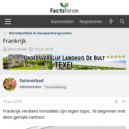
Aanmelden
Registreren
Wereldpolitiek & nieuwsachtergronden
Frankrijk
O
S
fatsnotbad
19 jun 2018
n
t
d
a
e
r
r
t
w
d
e
a
fatsnotbad
r
t
Administrator
Forumleiding
p
u
s
m
t
19 jun 2018
#1
a
Frankrijk verdient inmiddels zijn eigen topic. Te beginnen met
r
t
deze geniale cartoon:
e
r