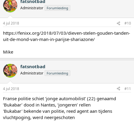
fatsnotbad
Administrator
Forumleiding
4 jul 2018
#10
https://fenixx.org/2018/07/03/dieven-stelen-gouden-tanden-
uit-de-mond-van-man-in-parijse-shariazone/
Mike
fatsnotbad
Administrator
Forumleiding
4 jul 2018
#11
Franse politie schiet ‘jonge automobilist’ (22) genaamd
‘Bukabar’ dood in Nantes, ‘jongeren’ rellen
'Bukabar' bekende van politie, reed agent aan tijdens
vluchtpoging, werd neergeschoten