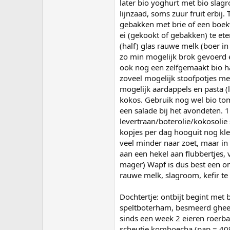
later bio yoghurt met bio slagro
lijnzaad, soms zuur fruit erbi
gebakken met brie of een boek
ei (gekookt of gebakken) te ete
(half) glas rauwe melk (boer in
zo min mogelijk brok gevoerd 
ook nog een zelfgemaakt bio ha
zoveel mogelijk stoofpotjes me
mogelijk aardappels en pasta (l
kokos. Gebruik nog wel bio to
een salade bij het avondeten. 1
levertraan/boterolie/kokosolie
kopjes per dag hooguit nog kle
veel minder naar zoet, maar in 
aan een hekel aan flubbertjes, 
mager) Wapf is dus best een o
rauwe melk, slagroom, kefir te
Dochtertje: ontbijt begint met
speltboterham, besmeerd ghee 
sinds een week 2 eieren roerbak
scheutje komboecha (pap = 40% 