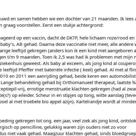
rouwd en samen hebben we een dochter van 21 maanden. Ik lees 
n graag voorstellen. Eerst een stukje achtergrond:
reageerd op een vaccin, dacht de DKTP, hele lichaam roze/rood en
 baby’s, AB gehad. Daarna deze vaccinatie niet meer, alle andere 
jarige leeftijd gekregen (anders kon ik een kind met aangeboren 
egen t/m 9 maanden. Toen ik 2,5 was had ik problemen met mijn 
 ziekenhuis geweest. Als baby al exceem, als jong kind al coupero
 leeftijd Pfeiffer met bateriële infectie ( keel) gehad. Al met al fl
2010 en 2011 een aanrijding gehad, beide keren een automobilist 
. Lange behandeling gehad bij Orthomanueel therapeut, laatste ¾ 
eptiepil-vrij, ernstige menstruatie klachten gekregen (had al zwa
e(s?) op eileider. Scheur in en stipjes op tong, witte aanslag (teve
spoel al met troebele bio appel azijn). Kartelrandje wordt al minde
eding gekregen tot ong. een jaar, veel ziek als jong kind, ontsto
gisch op penicilline, gelukkig waren zijn ouders niet zo voor
 dus niet vaak gehad. Maagzuur klachten gehad, sinds bloedgroep