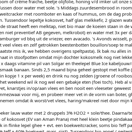
om of créme fraiche, beetje olijfolie, honing v/d imker uit onze s
j. Tussen door water met sole. ‘s Middags zuurdesembrood in roo
weitcracker met roomboter en kaas of hummus, om de dag probe
n. Tussendoor lepeltje kokosvet, half glas melkkefir, 2 glazen wate
 de straat heeft een melktap, niet bio maar de koeien staan in de 
en niet preventief AB gegeven, melkrobot) en water met 3x per d
mburger vd bbq uit de vriezer, een avacado. ’s Avonds wisselt, 
t veel vlees en zelf getrokken beestenbotten bouillon/soep te m
aatste mis ik, we hebben overigens speltpasta). Ik bak nu alles in
maat in stoofpotten omdat mijn dochter kokosmelk nog niet lekke
 x daags vitamine pil van Solgar en theelepel Blue Ice kabeljouw
 smaak banaan. Sinds 2,5 maand bijna geheel gestopt met koffie 
in kopje 1 x per week) en drink nu nog zelden (groene of rooibos)
het weekend wil ik nog wel een gebakje eten (foei toch). Heb al v
vet, knarstjes in/op/aan vlees en ben nooit een vleeseter geweest
mmezwaai voor mij, en probeer meer vet in de vorm van boter, g
 nemen omdat ik worst/vet vlees, haring/makreel niet door mijn ke
 beker lauw water met 2 druppels 3% H2O2 + sole/thee. Daarna/te
of kokosvet (EV van Aman Prana) met heel klein beetje pindakaa
 in flinke lepel ghee + evt. een boekweitcracker, soms bio Teff p
teff + 60% boekweit, mais, rijst). Tussendoor bio appel / geiten