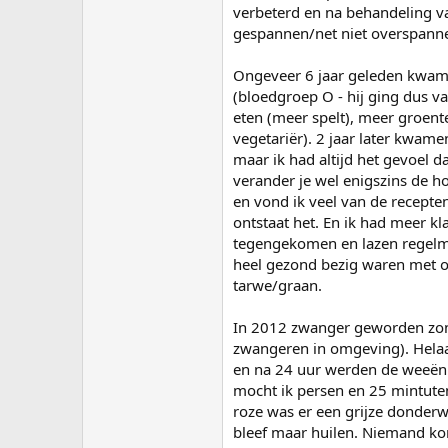
verbeterd en na behandeling va
gespannen/net niet overspanne
Ongeveer 6 jaar geleden kwam
(bloedgroep O - hij ging dus v
eten (meer spelt), meer groente
vegetariër). 2 jaar later kwam
maar ik had altijd het gevoel 
verander je wel enigszins de h
en vond ik veel van de recepte
ontstaat het. En ik had meer kl
tegengekomen en lazen regelma
heel gezond bezig waren met o
tarwe/graan.
In 2012 zwanger geworden zon
zwangeren in omgeving). Helaa
en na 24 uur werden de weeën 
mocht ik persen en 25 mintuten
roze was er een grijze donderw
bleef maar huilen. Niemand ko