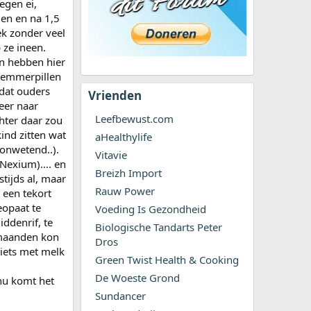
egen ei,
den en na 1,5
ek zonder veel
 ze ineen.
en hebben hier
rremmerpillen
 dat ouders
Vrienden
eer naar
Leefbewust.com
chter daar zou
ind zitten wat
aHealthylife
 onwetend..).
Vitavie
 (Nexium)…. en
Breizh Import
tijds al, maar
Rauw Power
 een tekort
opaat te
Voeding Is Gezondheid
iddenrif, te
Biologische Tandarts Peter
 maanden kon
Dros
 iets met melk
Green Twist Health & Cooking
De Woeste Grond
 nu komt het
Sundancer