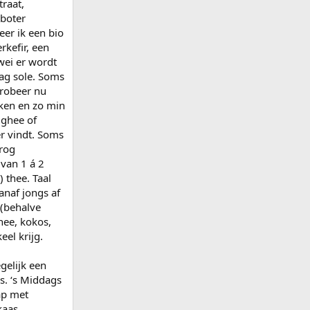
traat,
mboter
er ik een bio
rkefir, een
wei er wordt
ag sole. Soms
probeer nu
aken en zo min
 ghee of
r vindt. Soms
/rog
(van 1 á 2
 thee. Taal
anaf jongs af
 (behalve
hee, kokos,
el krijg.
gelijk een
s. ‘s Middags
ap met
kaas