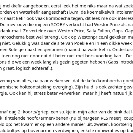
 melkkefir aangeboden, eerst leek het me niks maar na wat zoe
orden en waterkefir aangeschaft (i.v.m. de koemelkeiwit intolera
ik naast kefir ook vaak komboecha tegen, dit leek me ook interes
. De mevrouw die mij een SCOBY verkocht had WestonPrice als n
dank-mail. Ze vertelde over Weston Price, Sally Fallon, Gaps. Gap
introschema best wel ‘streng’. Ook op Westonprice.nl gekeken m
niet. Gelukkig was daar de site van Poekie en in een dikke week 
teen Sole gemaakt en genomen (maand na waterkefir). Ondertuss
k toen nog niet door dat dit beter niet met borstvoeding kan… De 
llons die we een week lang als gezin gegeten hebben (Gaps introd
graat, logisch achteraf..).
einig van alles, na paar weken wel dat de kefir/komboecha goed
hronische holteontsteking overging). Zijn huid is ook zachter gew
gie. Ook kan hij stress beter verwerken, maar hij heeft natuurlij
anaf dag 2: koorts/griep, een stukje in mijn ader van de pink dat
k, tintelende hoofd/armen/benen (nu bijna/geen RLS meer), coup
d op: het kwam er op een andere manier uit, zweten, koortserig 
talgbultjes op bovenarmen verdwijnen, enkele miniwratjes op bui