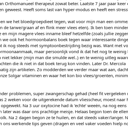
n Orthomanueel therapeut zowat beter. Laatste 7 jaar paar keer 
n geweest. Heeft soms last van hyper-modus en heeft een stress
en we het bloedgroepdieet tegen, wat voor mijn man een omme
an de tarwe/graan af en flink meer vlees eten). Ik ben toen minde
 en mijn magere vlees inname bleef hetzelfde (zoals jullie zegge
en we ook het hormoonbalans boek tegen waar interessante dinge
dat ik nog steeds met symptoonbestrijding bezig was. Want met v
ormoonaanmaak, maar persoonlijk vond ik dat het nog te weinig b
n niet lekker (mijn man die smulde wel..) en te weinig uitleg wa
achten die ik niet in dat boek terug kon vinden. Later Dr. Mercola
tig zijn artikelen. Zo modderden we verder maar wat aan, dach
nze Solgar vitaminen en waar het kon bio vlees/groenten, minim
der problemen, super zwangerschap gehad (heel fit vergeleken
s 2 weken voor de uitgerekende datum vliesscheur, moest naar h
opgewekt. Na 3 uur oxytocine had ik ‘echte’ weeën, na nog eens 
 later was daar ons prachtige meisje. Helaas begon toen de ellen
olk. Na 2 dagen begon ze te huilen, en dat steeds vaker/langer. 
n ons werkende tips geven (dragen en veel vaker voeden hielp no