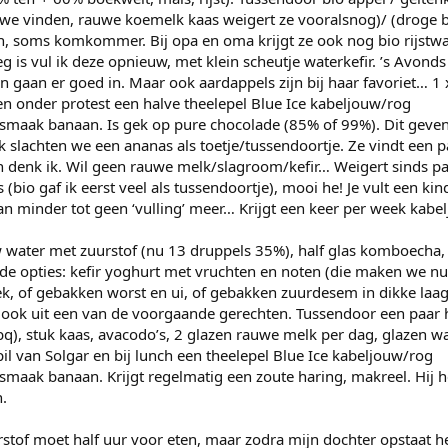
uwe vinden, rauwe koemelk kaas weigert ze vooralsnog)/ (droge 
, soms komkommer. Bij opa en oma krijgt ze ook nog bio rijstwaf
g is vul ik deze opnieuw, met klein scheutje waterkefir. ’s Avonds
n gaan er goed in. Maar ook aardappels zijn bij haar favoriet… 1
 en onder protest een halve theelepel Blue Ice kabeljouw/rog
 smaak banaan. Is gek op pure chocolade (85% of 99%). Dit geve
k slachten we een ananas als toetje/tussendoortje. Ze vindt een 
 denk ik. Wil geen rauwe melk/slagroom/kefir… Weigert sinds p
bio gaf ik eerst veel als tussendoortje), mooi he! Je vult een ki
an minder tot geen ‘vulling’ meer… Krijgt een keer per week kabe
w water met zuurstof (nu 13 druppels 35%), half glas komboecha, 
nde opties: kefir yoghurt met vruchten en noten (die maken we n
ek, of gebakken worst en ui, of gebakken zuurdesem in dikke la
at ook uit een van de voorgaande gerechten. Tussendoor een paa
bq), stuk kaas, avacodo’s, 2 glazen rauwe melk per dag, glazen wa
pil van Solgar en bij lunch een theelepel Blue Ice kabeljouw/rog
smaak banaan. Krijgt regelmatig een zoute haring, makreel. Hij he
.
stof moet half uur voor eten, maar zodra mijn dochter opstaat he