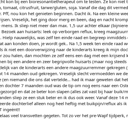
echt kon bij een bioresonantietherapeut om te testen. Ze kon niet t
 tomaat, citrusfruit, tarwe/gluten, soja. Vanaf die dag dit verme
. Pff, nou kon het genieten beginnen. Dacht ik. Na een kleine we
rijsen. Vreselijk, het ging door merg en been, dag en nacht kromp
 mens. Ik sliep niet meer dan max. 1,5 uur achter elkaar (bijnier
. Bezoek aan huisarts: leek op verborgen reflux, kreeg maagzuu
 Hielp nauwelijks, was zelf ten einde raad en begreep inmiddels
at aan konden doen, je wordt gek.. Na 1,5 week ten einde raad w
ls ik niet een doorverwijzing naar de kinderarts kreeg ik mijn do
zou halen, dan mochten ze zelf eens een dag met een krijsend k
en bij een andere en zeer begripvolle huisarts (maar nog steeds
eindelijk van de kinderarts een andere maagzuurremmer gekregen
ot 14 maanden oud gekregen. Vreselijk slecht vermoedden we des
e (en niemand die ons dat vertelde… had ik maar geweten dat het
en dochter 7 maanden oud was de tip om nog eens naar een Oste
 gezorgd en dat ze beter kon slapen (alles zat vast bij haar buik/m
nden sliep ze een stuk beter en ik dus ook weer. Vanaf deze 14
eerde dochterlief alleen nog heel heftig met buikpijn/reflux als ik
T ingeënt!!
elaas veel transvetten gegeten. Tot zo ver het pre-Wapf tijdperk,