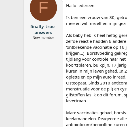
F
a
Hallo iedereen!
r
t
Ik ben een vrouw van 30, get
e
mee en wil mezelf en mijn gezi
r
finally-true-
answers
Als baby heb ik heel heftig ge
New member
zelfde reactie hadden 6 andere
'ontbrekende vaccinatie op 16 
krijgen...). Borstvoeding gekr
tijdlang voor controle naar het
koortsblaren, buikpijn. 17 jarige
kuren in mijn leven gehad. In 
oplette en op mijn auto inreed
Osteopaat. Sinds 2010 anticonc
menstruatie voor de pil) en cyst
gifstoffen las ik op dit forum, 
levertraan.
Man: vaccinaties gehad, borstvo
keelamandelen. Reageerde aller
antibioticum/penicilline kuren