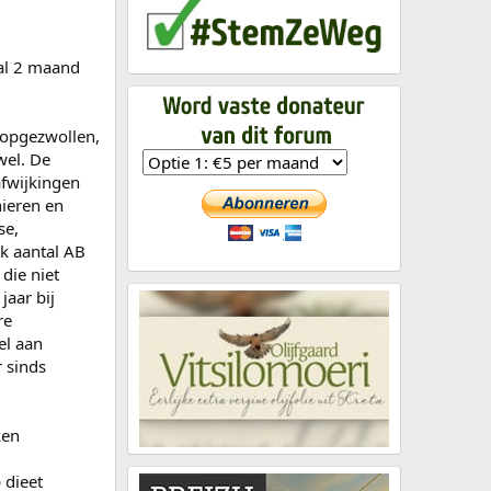
al 2 maand
 opgezwollen,
wel. De
afwijkingen
nieren en
se,
ink aantal AB
die niet
jaar bij
re
el aan
r sinds
ken
 dieet