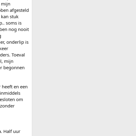
: mijn
bben afgesteld
 kan stuk
p.. soms is
 ben nog nooit
g
r, onderlip is
keer
ders. Toeval
l, mijn
ter begonnen
r heeft en een
 inmiddels
besloten om
ezonder
. Half uur