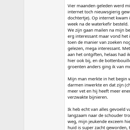
Vier maanden geleden werd mij
internet toch nieuwsgierig gew
dochtertje). Op internet kwam 
week na de waterkefir besteld
We zijn gaan mailen na mijn be
erg interessant maar vond het 
toen de manier van zoeken nog 
gelezen, mega interessant. Me
aan het ontgiften, helaas had i
hier ook bij, en de bottenboui
groenten anders ging ik van mn 
Mijn man merkte in het begin w
darmen inwerkte en dat zijn (c
meer vet en hij heeft meer ener
verzwakte bijnieren.
Ik heb echt van alles gevoeld v
langzaam naar de schouder tro
weg, mijn jeukende exceem hiel
huid is super zacht geworden, 