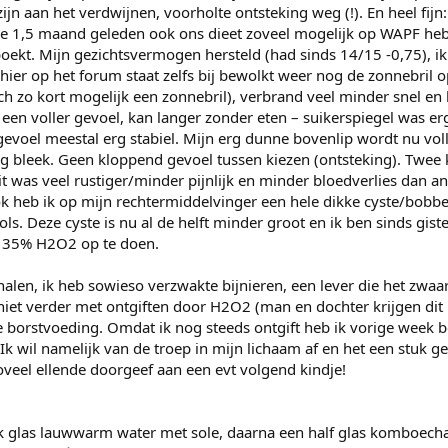
ijn aan het verdwijnen, voorholte ontsteking weg (!). En heel fijn
 we 1,5 maand geleden ook ons dieet zoveel mogelijk op WAPF he
oekt. Mijn gezichtsvermogen hersteld (had sinds 14/15 -0,75), ik
 hier op het forum staat zelfs bij bewolkt weer nog de zonnebril o
och zo kort mogelijk een zonnebril), verbrand veel minder snel en
een voller gevoel, kan langer zonder eten – suikerspiegel was er
voel meestal erg stabiel. Mijn erg dunne bovenlip wordt nu volle
g bleek. Geen kloppend gevoel tussen kiezen (ontsteking). Twee 
 was veel rustiger/minder pijnlijk en minder bloedverlies dan an
ok heb ik op mijn rechtermiddelvinger een hele dikke cyste/bobbe
ols. Deze cyste is nu al de helft minder groot en ik ben sinds gis
l 35% H2O2 op te doen.
halen, ik heb sowieso verzwakte bijnieren, een lever die het zwaa
 niet verder met ontgiften door H2O2 (man en dochter krijgen dit
e borstvoeding. Omdat ik nog steeds ontgift heb ik vorige week 
Ik wil namelijk van de troep in mijn lichaam af en het een stuk g
veel ellende doorgeef aan een evt volgend kindje!
link glas lauwwarm water met sole, daarna een half glas komboecha