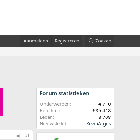
Aanmelden
Registreren
Zoeken
Forum statistieken
Onderwerpen
4.710
Berichten
635.418
Leden
8.708
Nieuwste lid
KevinArgus
#1