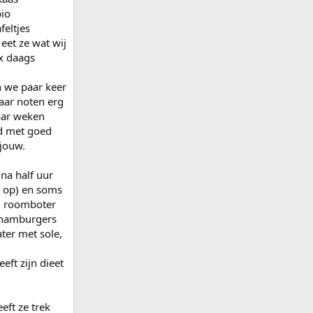
bio
eltjes
 eet ze wat wij
 x daags
n we paar keer
paar noten erg
aar weken
nd met goed
ljouw.
na half uur
u op) en soms
ag roomboter
r hamburgers
ter met sole,
eft zijn dieet
eft ze trek