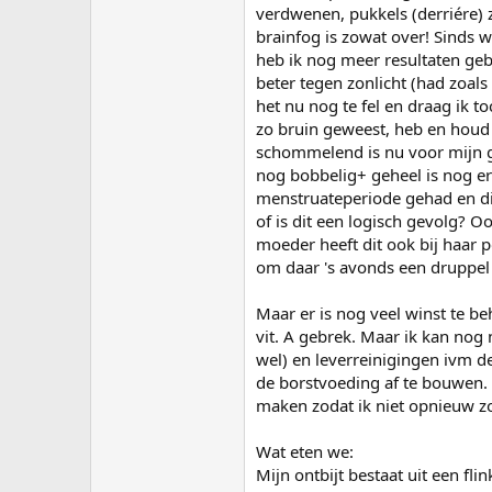
verdwenen, pukkels (derriére) z
brainfog is zowat over! Sinds
heb ik nog meer resultaten geb
beter tegen zonlicht (had zoals
het nu nog te fel en draag ik t
zo bruin geweest, heb en houd 
schommelend is nu voor mijn ge
nog bobbelig+ geheel is nog er
menstruateperiode gehad en dit
of is dit een logisch gevolg? O
moeder heeft dit ook bij haar p
om daar 's avonds een druppe
Maar er is nog veel winst te be
vit. A gebrek. Maar ik kan nog
wel) en leverreinigingen ivm d
de borstvoeding af te bouwen. 
maken zodat ik niet opnieuw zo
Wat eten we:
Mijn ontbijt bestaat uit een f