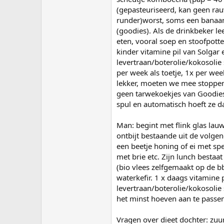
(gepasteuriseerd, kan geen ra
runder)worst, soms een banaan
(goodies). Als de drinkbeker lee
eten, vooral soep en stoofpotte
kinder vitamine pil van Solgar
levertraan/boterolie/kokosolie
per week als toetje, 1x per wee
lekker, moeten we mee stoppen
geen tarwekoekjes van Goodies (
spul en automatisch hoeft ze d
Man: begint met flink glas lau
ontbijt bestaande uit de volge
een beetje honing of ei met sp
met brie etc. Zijn lunch besta
(bio vlees zelfgemaakt op de b
waterkefir. 1 x daags vitamine 
levertraan/boterolie/kokosolie 
het minst hoeven aan te passen
Vragen over dieet dochter: zuur