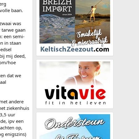
erg
volle baan.
zwaai was
r tarwe gaan
n: een semi-
n in staan
oedsel
ij mij deed,
arom/hoe
ten dat we
aal
 met andere
et ziekenhuis
3,5 uur
de, ipv een
Nachten op,
g enigszins)