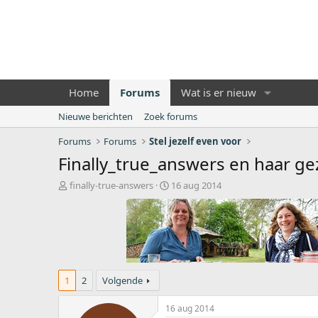
Home
Forums
Wat is er nieuw
Nieuwe berichten
Zoek forums
Forums
Forums
Stel jezelf even voor
Finally_true_answers en haar gezi
O
S
finally-true-answers
16 aug 2014
n
t
d
a
e
r
r
t
w
d
e
a
r
t
1
2
Volgende
p
u
s
m
16 aug 2014
t