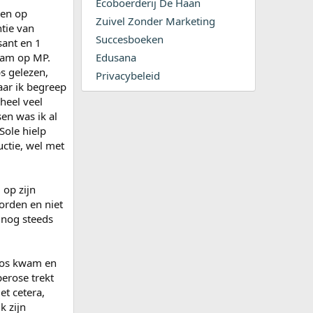
Ecoboerderij De Haan
ken op
Zuivel Zonder Marketing
ntie van
Succesboeken
sant en 1
aam op MP.
Edusana
s gelezen,
Privacybeleid
aar ik begreep
heel veel
en was ik al
Sole hielp
uctie, wel met
 op zijn
orden en niet
k nog steeds
 los kwam en
erose trekt
et cetera,
k zijn