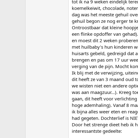
tot ik na 9 weken eindelijk ter
koemelkeiwit, chocolade, noten,
dag was het meeste gehuil over
gehuil begon ze nog erger te k
Ontroostbaar dat kleine hoopje
een flinke opdoffer van gehad)
en moest dit 2 weken proberen.
met huilbaby’s hun kinderen w
huisarts gebeld, gedreigd dat a
brengen en pas om 17 uur weer 
verging van de pijn. Mocht kom
Ik blij met de verwijzing, uit
dit heeft ze van 3 maand oud t
we wisten niet een andere opti
was aan maagzuur…). Kreeg to
gaan, dit heeft voor verlichting
hoge ademhaling). Vanaf 8 maa
ik bijna alles weer eten en reag
had gegeten. Dochterlief is NIE
Door het strenge dieet heb ik h
interessantste gedeelte: