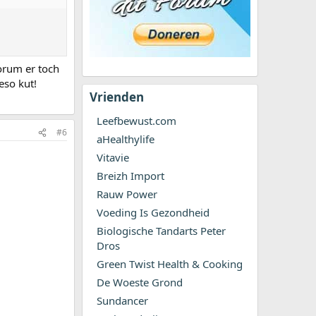
orum er toch
eso kut!
Vrienden
Leefbewust.com
#6
aHealthylife
Vitavie
Breizh Import
Rauw Power
Voeding Is Gezondheid
Biologische Tandarts Peter
Dros
Green Twist Health & Cooking
De Woeste Grond
Sundancer