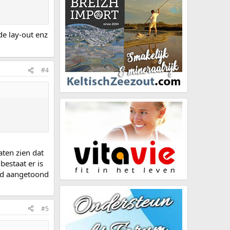
e lay-out enz
#4
aten zien dat
bestaat er is
and aangetoond
#5