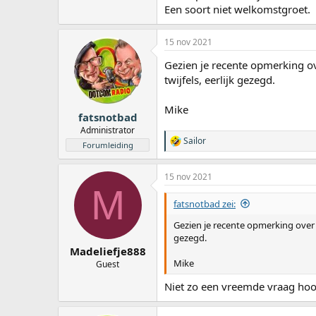
Een soort niet welkomstgroet.
15 nov 2021
Gezien je recente opmerking o
twijfels, eerlijk gezegd.
Mike
fatsnotbad
Administrator
Sailor
W
Forumleiding
a
a
15 nov 2021
r
M
d
e
fatsnotbad zei:
r
i
Gezien je recente opmerking over 
n
gezegd.
g
Madeliefje888
e
Mike
Guest
n
:
Niet zo een vreemde vraag hoor 