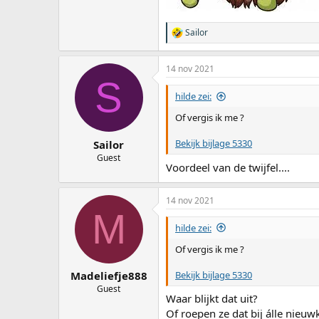
Sailor
W
a
a
14 nov 2021
r
S
d
e
hilde zei:
r
i
Of vergis ik me ?
n
g
Bekijk bijlage 5330
Sailor
e
Guest
n
Voordeel van de twijfel....
:
14 nov 2021
M
hilde zei:
Of vergis ik me ?
Bekijk bijlage 5330
Madeliefje888
Guest
Waar blijkt dat uit?
Of roepen ze dat bij álle nieu