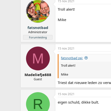
15 nov 2021
Troll alert!
Mike
fatsnotbad
Administrator
Forumleiding
15 nov 2021
M
fatsnotbad zei:
Troll alert!
Mike
Madeliefje888
Guest
Triest dat nieuwe leden zo ve
15 nov 2021
R
eigen schuld, dikke bult.