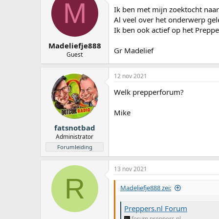
M
a
Ik ben met mijn zoektocht naar 
r
Al veel over het onderwerp gel
t
Ik ben ook actief op het Prepp
e
r
Madeliefje888
Gr Madelief
Guest
12 nov 2021
Welk prepperforum?
Mike
fatsnotbad
Administrator
Forumleiding
13 nov 2021
R
Madeliefje888 zei:
Preppers.nl Forum
forum.preppers.nl