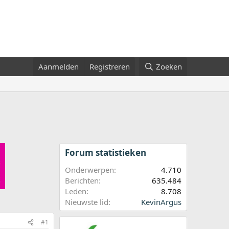
Aanmelden
Registreren
Zoeken
Forum statistieken
Onderwerpen
4.710
Berichten
635.484
Leden
8.708
Nieuwste lid
KevinArgus
#1