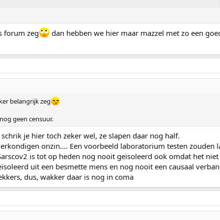
s forum zeg
dan hebben we hier maar mazzel met zo een goed
ker belangrijk zeg
s nog geen censuur.
schrik je hier toch zeker wel, ze slapen daar nog half.
verkondigen onzin.... Een voorbeeld laboratorium testen zouden l
 Sarscov2 is tot op heden nog nooit geïsoleerd ook omdat het niet 
geïsoleerd uit een besmette mens en nog nooit een causaal verb
ekkers, dus, wakker daar is nog in coma