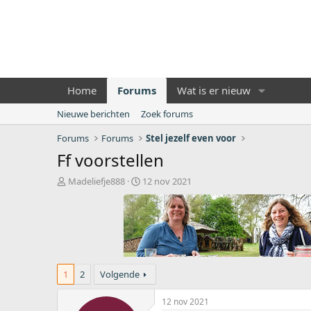
Home
Forums
Wat is er nieuw
Nieuwe berichten
Zoek forums
Forums
Forums
Stel jezelf even voor
Ff voorstellen
O
S
Madeliefje888
12 nov 2021
n
t
d
a
e
r
r
t
w
d
e
a
r
t
1
2
Volgende
p
u
s
m
12 nov 2021
t