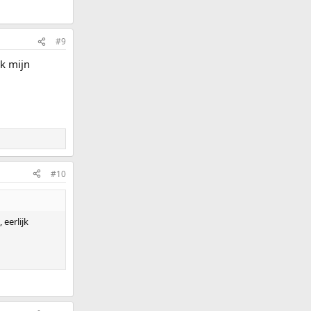
#9
k mijn
#10
eerlijk