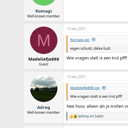
Romagi
Well-known member
15 nov 2021
M
Romagi zei:
eigen schuld, dikke bult.
Wie vragen stelt is een trol pfff
Madeliefje888
Guest
15 nov 2021
Madeliefje888 zei:
Wie vragen stelt is een trol pfff
Nee hoor, alleen als je trollen v
Adreg
Well-known member
Johnny
en
Sailor
W
a
a