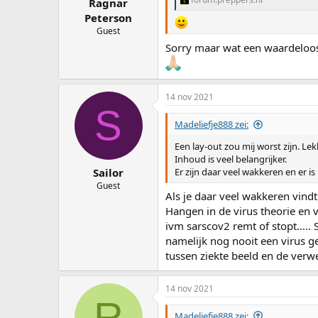
Ragnar
Peterson
Guest
Sorry maar wat een waardeloo
14 nov 2021
S
Madeliefje888 zei:
Een lay-out zou mij worst zijn. Lek
Inhoud is veel belangrijker.
Sailor
Er zijn daar veel wakkeren en er i
Guest
Als je daar veel wakkeren vindt 
Hangen in de virus theorie en 
ivm sarscov2 remt of stopt.....
namelijk nog nooit een virus 
tussen ziekte beeld en de verw
14 nov 2021
R
Madeliefje888 zei: