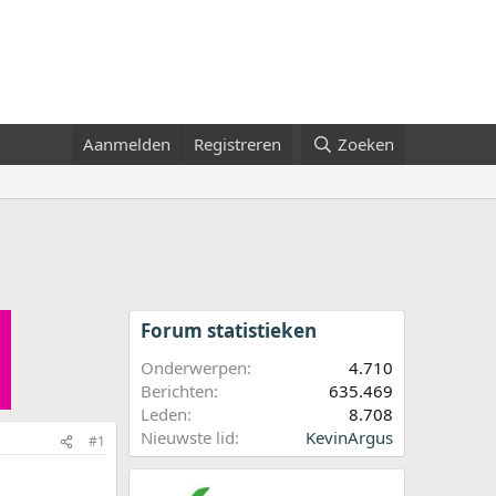
Aanmelden
Registreren
Zoeken
Forum statistieken
Onderwerpen
4.710
Berichten
635.469
Leden
8.708
Nieuwste lid
KevinArgus
#1