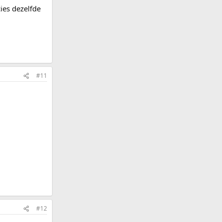
ies dezelfde
#11
#12