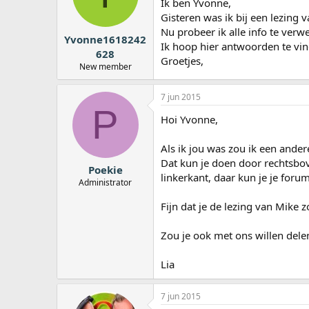
Ik ben Yvonne,
a
Gisteren was ik bij een lezing 
r
Nu probeer ik alle info te verw
t
Yvonne1618242
e
Ik hoop hier antwoorden te vind
628
r
Groetjes,
New member
7 jun 2015
P
Hoi Yvonne,
Als ik jou was zou ik een and
Dat kun je doen door rechtsbov
Poekie
linkerkant, daar kun je je fo
Administrator
Fijn dat je de lezing van Mike 
Zou je ook met ons willen dele
Lia
7 jun 2015