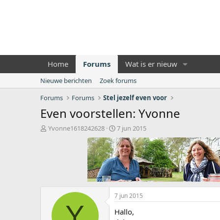
Home
Forums
Wat is er nieuw
Nieuwe berichten
Zoek forums
Forums
Forums
Stel jezelf even voor
Even voorstellen: Yvonne
O
S
Yvonne1618242628
7 jun 2015
n
t
d
a
e
r
r
t
w
d
e
a
r
t
7 jun 2015
p
u
Y
s
m
Hallo,
t