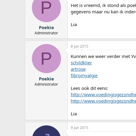
P
Het is vreemd, ik stond als po
gegevens maar nu kan ik inderd
Lia
Poekie
Administrator
8 jun 2015
P
Kunnen we weer verder met Yvo
schildklier
artrose
fibromyalgie
Poekie
Administrator
Lees ook dit eens:
http://www.voedingisgezondhei
http://www.voedingisgezondh
Lia
9 jun 2015