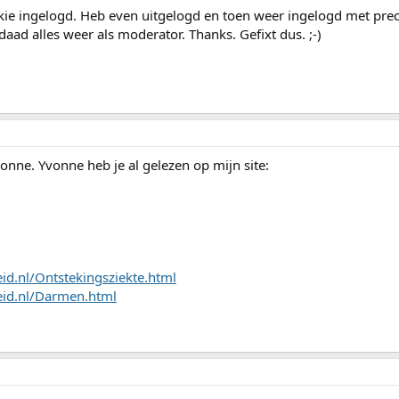
ekie ingelogd. Heb even uitgelogd en toen weer ingelogd met prec
aad alles weer als moderator. Thanks. Gefixt dus. ;-)
nne. Yvonne heb je al gelezen op mijn site:
d.nl/Ontstekingsziekte.html
eid.nl/Darmen.html