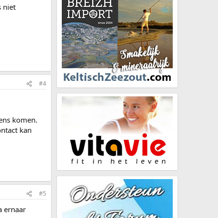
 niet
#4
vens komen.
ontact kan
#5
a ernaar