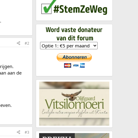
.
#2
rijgen.
taan aan de
geven.
#3