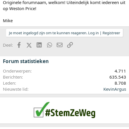
Originele forumnaam, welkom! Uiteindelijk komt iedereen uit
op Weston Price!
Mike
Je moet ingelogd zijn om te kunnen reageren. Log in | Registreer
Facebook
X (Twitter)
LinkedIn
WhatsApp
E-mail
koppeling
Deel:
Forum statistieken
Onderwerpen
4.711
Berichten
635.543
Leden
8.708
Nieuwste lid
KevinArgus