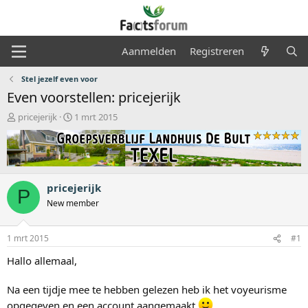
Aanmelden
Registreren
Stel jezelf even voor
Even voorstellen: pricejerijk
O
S
pricejerijk
1 mrt 2015
n
t
d
a
e
r
r
t
w
d
pricejerijk
e
a
P
r
t
New member
p
u
s
m
1 mrt 2015
#1
t
a
Hallo allemaal,
r
t
Na een tijdje mee te hebben gelezen heb ik het voyeurisme
e
r
opgegeven en een account aangemaakt
.