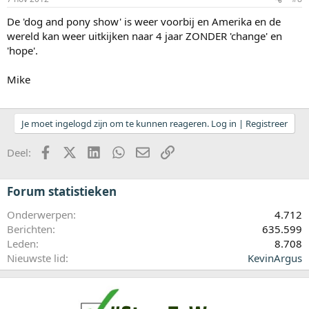
De 'dog and pony show' is weer voorbij en Amerika en de
wereld kan weer uitkijken naar 4 jaar ZONDER 'change' en
'hope'.
Mike
Je moet ingelogd zijn om te kunnen reageren. Log in | Registreer
Facebook
X (Twitter)
LinkedIn
WhatsApp
E-mail
koppeling
Deel:
Forum statistieken
Onderwerpen
4.712
Berichten
635.599
Leden
8.708
Nieuwste lid
KevinArgus