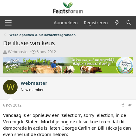
Aanmelden
Registreren
Wereldpolitiek & nieuwsachtergronden
De illusie van keus
O
S
Webmaster
6 nov 2012
n
t
d
a
e
r
r
t
w
d
Webmaster
e
a
W
r
t
New member
p
u
s
m
6 nov 2012
#1
t
a
Vandaag is er opnieuw een 'selection', sorry: election, in de
r
Verenigde Staten. Mocht je nog de illusie koesteren dat dit
t
democratie in actie is, laten George Carlin en Bill Hicks je dan
e
r
even snel uit de droom helpen: