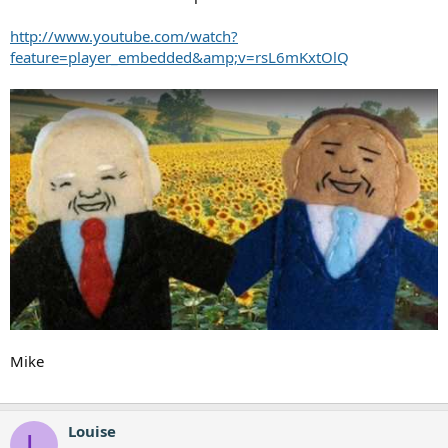
http://www.youtube.com/watch?
feature=player_embedded&amp;v=rsL6mKxtOlQ
Mike
Louise
L