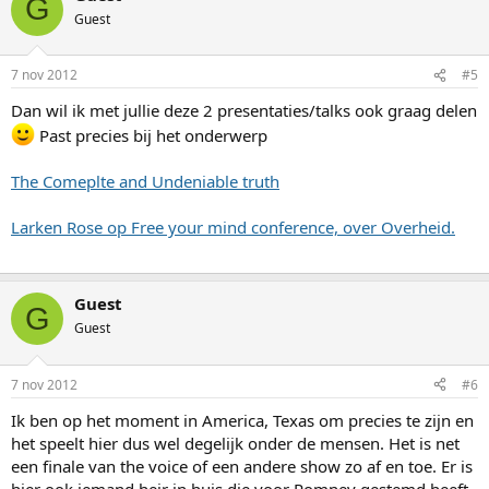
G
Guest
7 nov 2012
#5
Dan wil ik met jullie deze 2 presentaties/talks ook graag delen
Past precies bij het onderwerp
The Comeplte and Undeniable truth
Larken Rose op Free your mind conference, over Overheid.
Guest
G
Guest
7 nov 2012
#6
Ik ben op het moment in America, Texas om precies te zijn en
het speelt hier dus wel degelijk onder de mensen. Het is net
een finale van the voice of een andere show zo af en toe. Er is
hier ook iemand heir in huis die voor Romney gestemd heeft