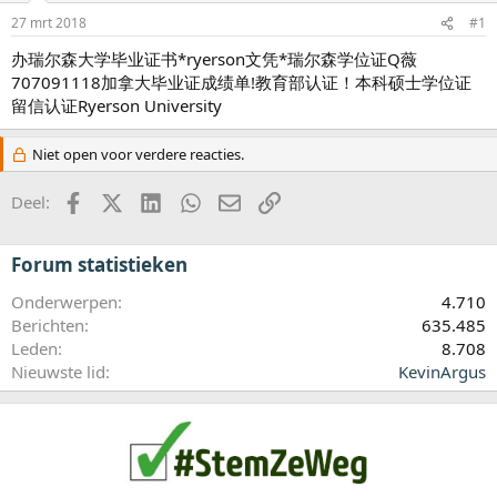
a
r
27 mrt 2018
#1
t
办瑞尔森大学毕业证书*ryerson文凭*瑞尔森学位证Q薇
e
707091118加拿大毕业证成绩单!教育部认证！本科硕士学位证
r
留信认证Ryerson University
Niet open voor verdere reacties.
Facebook
X (Twitter)
LinkedIn
WhatsApp
E-mail
koppeling
Deel:
Forum statistieken
Onderwerpen
4.710
Berichten
635.485
Leden
8.708
Nieuwste lid
KevinArgus