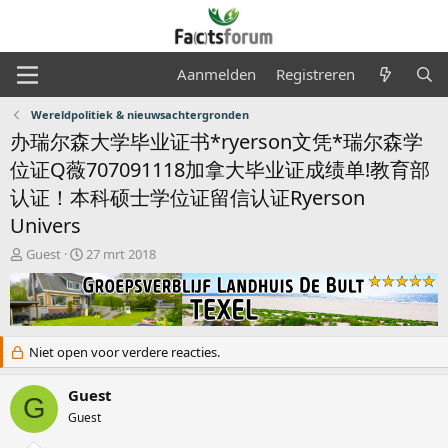
Aanmelden
Registreren
Wereldpolitiek & nieuwsachtergronden
办瑞尔森大学毕业证书*ryerson文凭*瑞尔森学
位证Q薇707091118加拿大毕业证成绩单!教育部
认证！本科硕士学位证留信认证Ryerson
Univers
O
S
Guest
27 mrt 2018
n
t
d
a
e
r
r
t
w
d
Niet open voor verdere reacties.
e
a
r
t
Guest
p
u
G
s
m
Guest
t