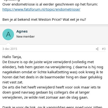
Over endometriose is al eerder geschreven op het forum:
https://www.fatsforum.nl/topic/endometriose/
Ben je al bekend met Weston Price? Wat eet je nu?
Agnes
A
New member
3 dec 2015
#3
Hallo Tanja,
De Essure is op de juiste wijze verwijderd (volledig met
eileider), heb hem gezien na verwijdering. ( daarna is hij nog
nagekeken omdat er lichte kalkafzetting was) ook kreeg ik te
horen dat het deels in de baarmoeder hing en daar gelukkig
niet vast zat.
De arts die het heeft verwijderd heeft voor ook maar iets te
doen goed navraag gedaan bij collega's die al langer
verwijderen, ze wilde niet zomaar aan de slag gaan.
Dank je voor de link, ga ik vanmiddag eens goed voor zitten