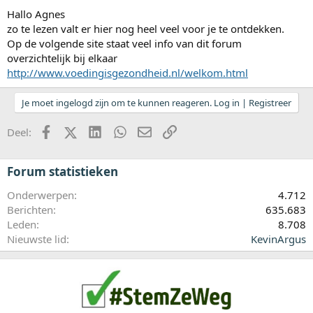
Hallo Agnes
zo te lezen valt er hier nog heel veel voor je te ontdekken.
Op de volgende site staat veel info van dit forum
overzichtelijk bij elkaar
http://www.voedingisgezondheid.nl/welkom.html
Je moet ingelogd zijn om te kunnen reageren. Log in | Registreer
Facebook
X (Twitter)
LinkedIn
WhatsApp
E-mail
koppeling
Deel:
Forum statistieken
Onderwerpen
4.712
Berichten
635.683
Leden
8.708
Nieuwste lid
KevinArgus