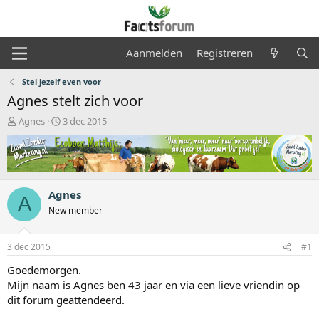
Aanmelden
Registreren
Stel jezelf even voor
Agnes stelt zich voor
O
S
Agnes
3 dec 2015
n
t
d
a
e
r
r
t
w
d
Agnes
e
a
A
r
t
New member
p
u
s
m
3 dec 2015
#1
t
a
Goedemorgen.
r
Mijn naam is Agnes ben 43 jaar en via een lieve vriendin op
t
dit forum geattendeerd.
e
r