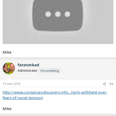
Mike
fatsnotbad
Administrator
Forumleiding
15 mei 2016
#4
http://www.conspiracydiscovery.info...lgirls-withheld-over-
fears-of-racial-tension/
Mike