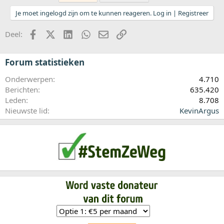
Je moet ingelogd zijn om te kunnen reageren. Log in | Registreer
Facebook
X (Twitter)
LinkedIn
WhatsApp
E-mail
koppeling
Deel:
Forum statistieken
Onderwerpen
4.710
Berichten
635.420
Leden
8.708
Nieuwste lid
KevinArgus