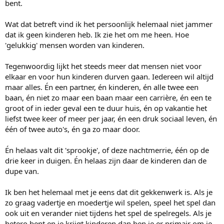
bent.
Wat dat betreft vind ik het persoonlijk helemaal niet jammer
dat ik geen kinderen heb. Ik zie het om me heen. Hoe
'gelukkig' mensen worden van kinderen.
Tegenwoordig lijkt het steeds meer dat mensen niet voor
elkaar en voor hun kinderen durven gaan. Iedereen wil altijd
maar alles. Én een partner, én kinderen, én alle twee een
baan, én niet zo maar een baan maar een carrière, én een te
groot of in ieder geval een te duur huis, én op vakantie het
liefst twee keer of meer per jaar, én een druk sociaal leven, én
één of twee auto's, én ga zo maar door.
Én helaas valt dit 'sprookje', of deze nachtmerrie, één op de
drie keer in duigen. Én helaas zijn daar de kinderen dan de
dupe van.
Ik ben het helemaal met je eens dat dit gekkenwerk is. Als je
zo graag vadertje en moedertje wil spelen, speel het spel dan
ook uit en verander niet tijdens het spel de spelregels. Als je
hetero bent en je krijgt kinderen dan ben je er primair om je