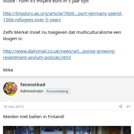
illusie - ruim 93 miljard euro in 5 jaar tijd!
http://bigstory.ap.org/article/7b00...port-germany-spend-
106b-refugees-over-5-years
Zelfs Merkel moet nu toegeven dat multiculturalisme een
leugen is:
http://www.dailymail.co.uk/news/art...ponse-growing-
resentment-asylum-policies.html
Mike
fatsnotbad
Administrator
Forumleiding
18 mei 2016
#7
Meiden met ballen in Finland!