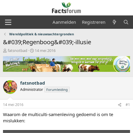
Aanmelden
Registreren
Wereldpolitiek & nieuwsachtergronden
&#039;Regenboog&#039;-illusie
O
S
fatsnotbad
14 mei 2016
n
t
d
a
e
r
r
t
w
d
e
a
fatsnotbad
r
t
Administrator
Forumleiding
p
u
s
m
t
14 mei 2016
#1
a
Waarom de multiculti-samenleving gedoemd is om te
r
t
mislukken:
e
r