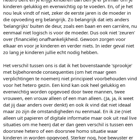
kinderen gelukkig en evenwichtig op te voeden. En, of je het
nou leuk vindt of niet, zeker de eerste jaren is de moeder in
die opvoeding erg belangrijk. Zo belangrijk dat iets anders
'belangrijks' buiten de deur, zoals een baan en een carrière, nu
eenmaal niet logisch is voor de moeder. Dus ook niet 'zeuren'
over (financiële) onafhankelijkheid. Gewoon zorgen voor
elkaar en voor je kinderen en verder niets. In ieder geval niet
zo lang je kinderen jullie echt nodig hebben.
Het verschil tussen ons is dat ik het bovenstaande 'sprookje'
met bijbehorende consequenties (om het maar geen
verplichtingen te noemen) niet principieel voorbehouden vind
voor het hetero gezin. Een kind kan ook heel gelukkig en
evenwichtig worden opgevoed door twee mannen, twee
vrouwen, een vrouw alleen of een man alleen. (Ja, ja, ik weet
dat jij daar anders over denkt) en ook ik vind dat niet ideaal
maar zo zijn de omstandigheden nu eenmaal. En ik zie (niet
alleen uit papieren of digitale informatie maar ook uit real live
situaties om me heen) dat er dan geen verschil is tussen een
doorsnee hetero of een doorsnee homo situatie waar
kinderen in worden opgevoed. Sterker nog, hoe bewuster er