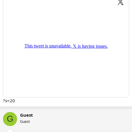
?s=20
Guest
G
Guest