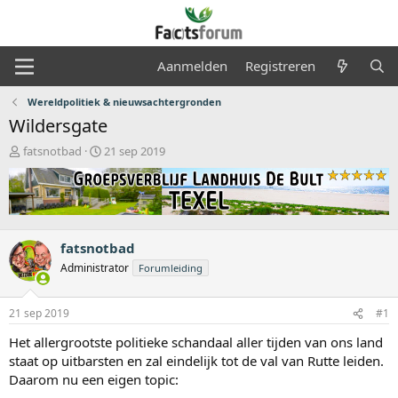
Aanmelden
Registreren
Wereldpolitiek & nieuwsachtergronden
Wildersgate
O
S
fatsnotbad
21 sep 2019
n
t
d
a
e
r
r
t
w
d
e
a
fatsnotbad
r
t
Administrator
Forumleiding
p
u
s
m
t
21 sep 2019
#1
a
Het allergrootste politieke schandaal aller tijden van ons land
r
t
staat op uitbarsten en zal eindelijk tot de val van Rutte leiden.
e
Daarom nu een eigen topic:
r