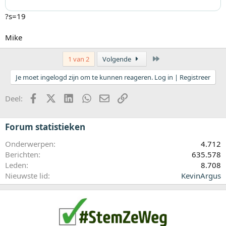
?s=19
Mike
Laatste
1 van 2
Volgende
Je moet ingelogd zijn om te kunnen reageren. Log in | Registreer
Facebook
X (Twitter)
LinkedIn
WhatsApp
E-mail
koppeling
Deel:
Forum statistieken
Onderwerpen
4.712
Berichten
635.578
Leden
8.708
Nieuwste lid
KevinArgus