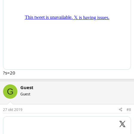
?s=20
Guest
G
Guest
27 okt 2019
#8