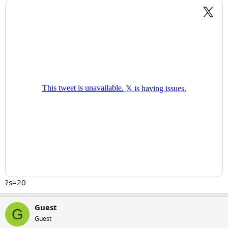
?s=20
Guest
G
Guest