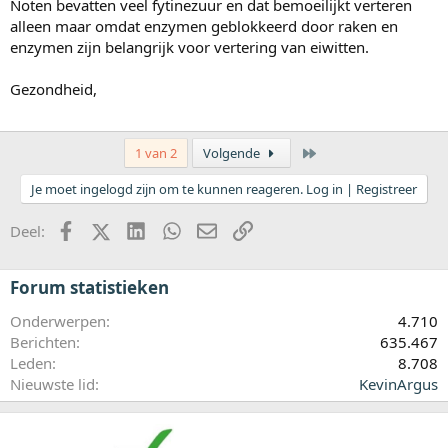
Noten bevatten veel fytinezuur en dat bemoeilijkt verteren
alleen maar omdat enzymen geblokkeerd door raken en
enzymen zijn belangrijk voor vertering van eiwitten.
Gezondheid,
Laatste
1 van 2
Volgende
Je moet ingelogd zijn om te kunnen reageren. Log in | Registreer
Facebook
X (Twitter)
LinkedIn
WhatsApp
E-mail
koppeling
Deel:
Forum statistieken
Onderwerpen
4.710
Berichten
635.467
Leden
8.708
Nieuwste lid
KevinArgus