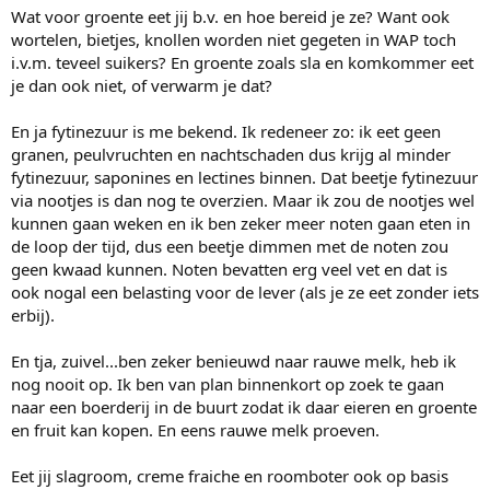
Wat voor groente eet jij b.v. en hoe bereid je ze? Want ook
wortelen, bietjes, knollen worden niet gegeten in WAP toch
i.v.m. teveel suikers? En groente zoals sla en komkommer eet
je dan ook niet, of verwarm je dat?
En ja fytinezuur is me bekend. Ik redeneer zo: ik eet geen
granen, peulvruchten en nachtschaden dus krijg al minder
fytinezuur, saponines en lectines binnen. Dat beetje fytinezuur
via nootjes is dan nog te overzien. Maar ik zou de nootjes wel
kunnen gaan weken en ik ben zeker meer noten gaan eten in
de loop der tijd, dus een beetje dimmen met de noten zou
geen kwaad kunnen. Noten bevatten erg veel vet en dat is
ook nogal een belasting voor de lever (als je ze eet zonder iets
erbij).
En tja, zuivel...ben zeker benieuwd naar rauwe melk, heb ik
nog nooit op. Ik ben van plan binnenkort op zoek te gaan
naar een boerderij in de buurt zodat ik daar eieren en groente
en fruit kan kopen. En eens rauwe melk proeven.
Eet jij slagroom, creme fraiche en roomboter ook op basis