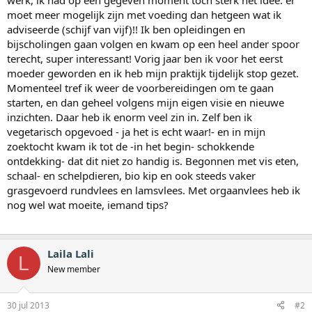
werk, ik had op een gegeven moment toch sterk het idee: er
moet meer mogelijk zijn met voeding dan hetgeen wat ik
adviseerde (schijf van vijf)!! Ik ben opleidingen en
bijscholingen gaan volgen en kwam op een heel ander spoor
terecht, super interessant! Vorig jaar ben ik voor het eerst
moeder geworden en ik heb mijn praktijk tijdelijk stop gezet.
Momenteel tref ik weer de voorbereidingen om te gaan
starten, en dan geheel volgens mijn eigen visie en nieuwe
inzichten. Daar heb ik enorm veel zin in. Zelf ben ik
vegetarisch opgevoed - ja het is echt waar!- en in mijn
zoektocht kwam ik tot de -in het begin- schokkende
ontdekking- dat dit niet zo handig is. Begonnen met vis eten,
schaal- en schelpdieren, bio kip en ook steeds vaker
grasgevoerd rundvlees en lamsvlees. Met orgaanvlees heb ik
nog wel wat moeite, iemand tips?
Laila Lali
L
New member
30 jul 2013
#2