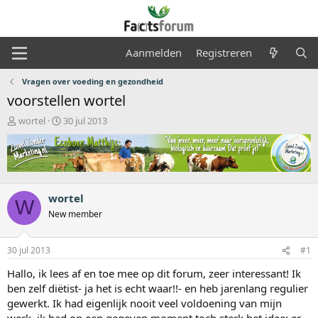
Aanmelden
Registreren
Vragen over voeding en gezondheid
voorstellen wortel
O
S
wortel
30 jul 2013
n
t
d
a
e
r
r
t
w
d
e
a
wortel
W
r
t
New member
p
u
s
m
t
30 jul 2013
#1
a
Hallo, ik lees af en toe mee op dit forum, zeer interessant! Ik
r
t
ben zelf diëtist- ja het is echt waar!!- en heb jarenlang regulier
e
gewerkt. Ik had eigenlijk nooit veel voldoening van mijn
r