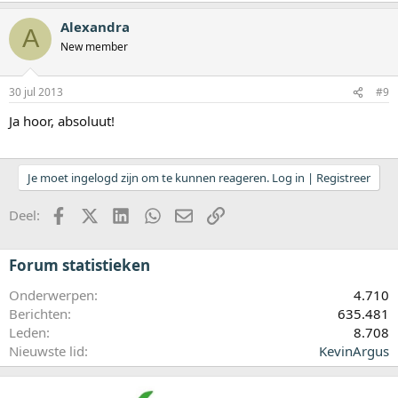
Alexandra
A
New member
30 jul 2013
#9
Ja hoor, absoluut!
Je moet ingelogd zijn om te kunnen reageren. Log in | Registreer
Facebook
X (Twitter)
LinkedIn
WhatsApp
E-mail
koppeling
Deel:
Forum statistieken
Onderwerpen
4.710
Berichten
635.481
Leden
8.708
Nieuwste lid
KevinArgus