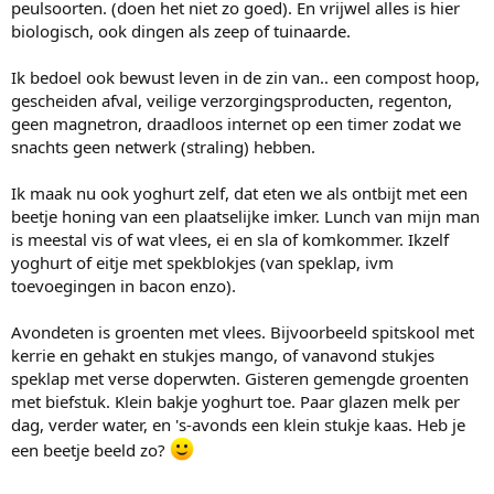
peulsoorten. (doen het niet zo goed). En vrijwel alles is hier
biologisch, ook dingen als zeep of tuinaarde.
Ik bedoel ook bewust leven in de zin van.. een compost hoop,
gescheiden afval, veilige verzorgingsproducten, regenton,
geen magnetron, draadloos internet op een timer zodat we
snachts geen netwerk (straling) hebben.
Ik maak nu ook yoghurt zelf, dat eten we als ontbijt met een
beetje honing van een plaatselijke imker. Lunch van mijn man
is meestal vis of wat vlees, ei en sla of komkommer. Ikzelf
yoghurt of eitje met spekblokjes (van speklap, ivm
toevoegingen in bacon enzo).
Avondeten is groenten met vlees. Bijvoorbeeld spitskool met
kerrie en gehakt en stukjes mango, of vanavond stukjes
speklap met verse doperwten. Gisteren gemengde groenten
met biefstuk. Klein bakje yoghurt toe. Paar glazen melk per
dag, verder water, en 's-avonds een klein stukje kaas. Heb je
een beetje beeld zo?