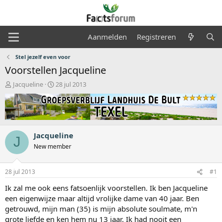
Aanmelden
Registreren
Stel jezelf even voor
Voorstellen Jacqueline
O
S
Jacqueline
28 jul 2013
n
t
d
a
e
r
r
t
w
d
Jacqueline
e
a
J
r
t
New member
p
u
s
m
28 jul 2013
#1
t
a
Ik zal me ook eens fatsoenlijk voorstellen. Ik ben Jacqueline
r
een eigenwijze maar altijd vrolijke dame van 40 jaar. Ben
t
getrouwd, mijn man (35) is mijn absolute soulmate, m'n
e
r
grote liefde en ken hem nu 13 jaar. Ik had nooit een