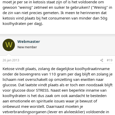
moet je per se in ketosis staat zijn of is het voldoende om
gewoon "weinig" zetmeel en suiker te gebruiken? ("Weinig" in
de zin van niet precies gemeten. Ik meen te herinneren dat
ketosis vind plaats bij het consumeren van minder dan 50g
koolhydraten per dag).
Webmaster
W
New member
26 jan 2013
#19
Ketose vindt plaats, zolang de dagelijkse koolhydraatinname
onder de bovengrens van 110 gram per dag blijft en zolang je
lichaam niet overschakelt op omzetting van eiwitten naar
glucose. Dat laatste vindt plaats als er toch een noodzaak blijft
voor glucose door STRESS. Naast een beperkte inname van
koolhydraten is het dus zaak om ook aandacht te besteden
aan emotionele en spirituele issues waar je bewust of
onbewust mee worstelt. Daarnaast moeten je
vetverbrandingsorganen (lever en alvleesklier) voldoende in