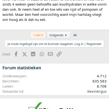
sinds 4 weken geen behoefte aan koolhydraten in welke vorm
dan ook. Ik neem heel af en toe iets van rijst of pompoen of
wortel. Maar ben heel voorzichtig want mijn hartslag vliegt
om hoog als ik dat nu eet.
Laatste
1 van 5
Volgende
Je moet ingelogd zijn om te kunnen reageren. Log in | Registreer
Facebook
X (Twitter)
LinkedIn
WhatsApp
E-mail
koppeling
Deel:
Forum statistieken
Onderwerpen
4.712
Berichten
635.583
Leden
8.708
Nieuwste lid
KevinArgus