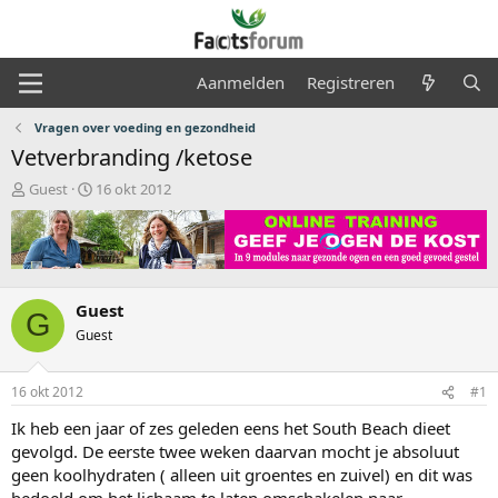
Aanmelden
Registreren
Vragen over voeding en gezondheid
Vetverbranding /ketose
O
S
Guest
16 okt 2012
n
t
d
a
e
r
r
t
w
d
e
a
Guest
G
r
t
Guest
p
u
s
m
t
16 okt 2012
#1
a
Ik heb een jaar of zes geleden eens het South Beach dieet
r
t
gevolgd. De eerste twee weken daarvan mocht je absoluut
e
geen koolhydraten ( alleen uit groentes en zuivel) en dit was
r