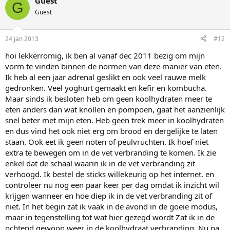
Guest
G
Guest
24 jan 2013
#12
hoi lekkerromig, ik ben al vanaf dec 2011 bezig om mijn
vorm te vinden binnen de normen van deze manier van eten.
Ik heb al een jaar adrenal geslikt en ook veel rauwe melk
gedronken. Veel yoghurt gemaakt en kefir en kombucha.
Maar sinds ik besloten heb om geen koolhydraten meer te
eten anders dan wat knollen en pompoen, gaat het aanzienlijk
snel beter met mijn eten. Heb geen trek meer in koolhydraten
en dus vind het ook niet erg om brood en dergelijke te laten
staan. Ook eet ik geen noten of peulvruchten. Ik hoef niet
extra te bewegen om in de vet verbranding te komen. Ik zie
enkel dat de schaal waarin ik in de vet verbranding zit
verhoogd. Ik bestel de sticks willekeurig op het internet. en
controleer nu nog een paar keer per dag omdat ik inzicht wil
krijgen wanneer en hoe diep ik in de vet verbranding zit of
niet. In het begin zat ik vaak in de avond in de goeie modus,
maar in tegenstelling tot wat hier gezegd wordt Zat ik in de
ochtend gewoon weer in de koolhydraat verbranding. Nu na