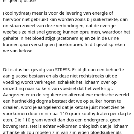
er geen glucose
(koolhydraat) meer is voor de levering van energie of
hiervoor niet gebruikt kan worden zoals bij suikerziekte, dan
ontstaan zoveel van deze verbindingen, dat de overige
weefsels ze niet snel genoeg kunnen opruimen, waardoor het
gehalte in het bloed stijgt (acetonemie) en ze in de urine
kunnen gaan verschijnen ( acetonurie). In dit geval spreken
we van ketose.
Dit is dus het gevolg van STRESS. Er blijft dan een behoefte
aan glucose bestaan en als deze niet rechtstreeks uit de
voeding wordt verkregen, schakelt het lichaam over op
omzetting naar suikers van voedsel dat het wel krijgt.
Aangezien er in de reguliere en alternatieve medische wereld
een hardnekkig dogma bestaat dat we op suiker horen te
draaien, word je aangeleerd dat je ketose juist moet zien te
voorkomen door minimaal 110 gram koolhydraten per dag te
eten. Die 110 gram wordt dan dus een ondergrens, geen
bovengrens. Het is echter volkomen onlogisch dat je lichaam
afhankelijk zou moeten zijn van zijn eigen bloedsuiker als