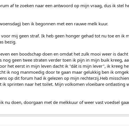
forum af te zoeken naar een antwoord op mijn vraag, dus ik stel 
 woensdag) ben ik begonnen met een rauwe melk kuur.
s voor mij geen straf. Ik heb geen honger gehad tot nu toe en ik 
as bezig.
t even een boodschap doen en omdat het zulk mooi weer is dacht 
 nog geen twee straten verder toen ik pijn in mijn buik kreeg, a
oor het eerst in mijn leven dacht ik "dát is mijn lever", ik kreeg 
dacht ik nog manmoedig door te gaan maar gelukkig ben ik omgek
ns op dit forum had ik gelezen op mijn rechterzij.Heb misschie
ik sprinten naar het toilet. Mijn volkomen vloeibare ontlasting 
 ik nu doen, doorgaan met de melkkuur of weer vast voedsel gaa