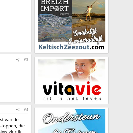
#3
#4
est van de
stoppen, die
ien, dus ik