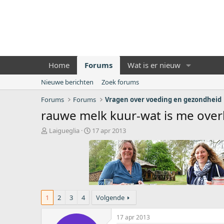
Home
Forums
Wat is er nieuw
Nieuwe berichten
Zoek forums
Forums
Forums
Vragen over voeding en gezondheid
rauwe melk kuur-wat is me ove
O
S
Laigueglia
17 apr 2013
n
t
d
a
e
r
r
t
w
d
e
a
r
t
1
2
3
4
Volgende
p
u
s
m
17 apr 2013
t