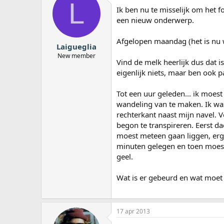
L
a
Ik ben nu te misselijk om het 
r
een nieuw onderwerp.
t
e
Afgelopen maandag (het is nu
r
Laigueglia
New member
Vind de melk heerlijk dus dat i
eigenlijk niets, maar ben ook p
Tot een uur geleden... ik moes
wandeling van te maken. Ik was
rechterkant naast mijn navel. V
begon te transpireren. Eerst 
moest meteen gaan liggen, erge
minuten gelegen en toen moest 
geel.
Wat is er gebeurd en wat moet
17 apr 2013