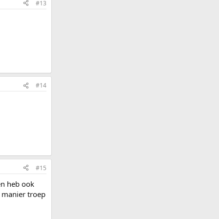
#13
#14
#15
 en heb ook
e manier troep