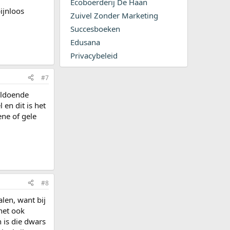
Ecoboerderij De Haan
ijnloos
Zuivel Zonder Marketing
Succesboeken
Edusana
Privacybeleid
#7
voldoende
en dit is het
ene of gele
#8
len, want bij
het ook
n is die dwars