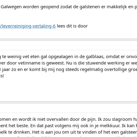
de Galwegen worden geopend zodat de galstenen er makkelijk en p
/leverreiniging-vertaling-6
lees dit is door
ng te weinig vet eten gal opgealagen in de galblaas, omdat er on
er door vetinname is geweest. Nu is die stuwende werking er wel 
 3 jaar zo en er komt bij mij nog steeds regelmatig overtollige gro
s!
omen en wordt ik niet overvallen door de pijn. Ik zou slagroom ha
nt het beste. En dat past volgens mij ook in je melkkuur. Ik kan 
elk te drinken. Het is aan jou om uit te vinden of het een galstee