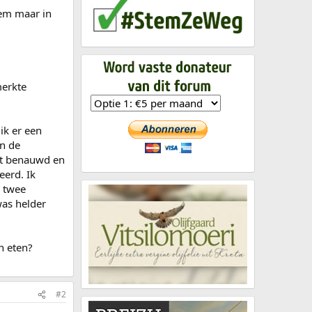
hem maar in
merkte
ik er een
an de
het benauwd en
eerd. Ik
n twee
was helder
n eten?
#2