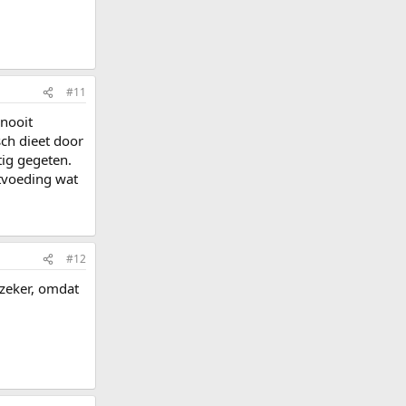
#11
 nooit
ch dieet door
tig gegeten.
stvoeding wat
#12
 zeker, omdat