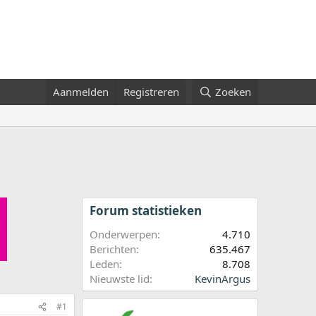
Aanmelden
Registreren
Zoeken
Forum statistieken
Onderwerpen
4.710
Berichten
635.467
Leden
8.708
Nieuwste lid
KevinArgus
#1