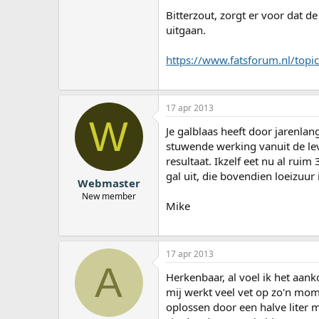
Bitterzout, zorgt er voor dat 
uitgaan.
https://www.fatsforum.nl/topic
17 apr 2013
W
Je galblaas heeft door jarenla
stuwende werking vanuit de lev
resultaat. Ikzelf eet nu al ruim
gal uit, die bovendien loeizuur i
Webmaster
New member
Mike
17 apr 2013
A
Herkenbaar, al voel ik het aank
mij werkt veel vet op zo'n mome
oplossen door een halve liter m