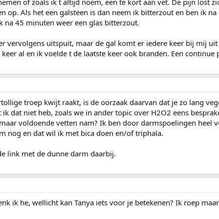
emen of zoals ik t altijd noem, een te kort aan vet. De pijn lost zic
 op. Als het een galsteen is dan neem ik bitterzout en ben ik na 
ik na 45 minuten weer een glas bitterzout.
l er vervolgens uitspuit, maar de gal komt er iedere keer bij mij uit
keer al en ik voelde t de laatste keer ook branden. Een continue 
tollige troep kwijt raakt, is de oorzaak daarvan dat je zo lang veg
t ik dat niet heb, zoals we in ander topic over H2O2 eens besprake
 maar voldoende vetten nam? Ik ben door darmspoelingen heel v
m nog en dat wil ik met bica doen en/of triphala.
g de link met de dunne darm daarbij.
enk ik he, wellicht kan Tanya iets voor je betekenen? Ik roep maa