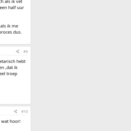
h als ik vet
een half uur
 als ik me
proces dus.
#9
etarisch hebt
n ,dat ik
eel troep
#10
r wat hoor!