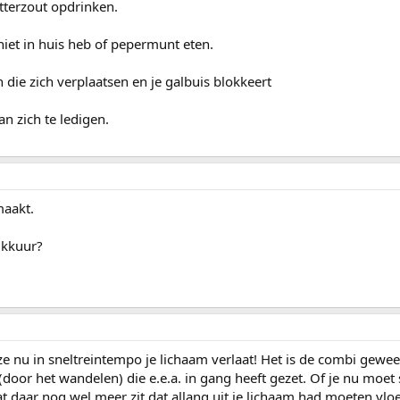
itterzout opdrinken.
niet in huis heb of pepermunt eten.
en die zich verplaatsen en je galbuis blokkeert
an zich te ledigen.
maakt.
lkkuur?
deze nu in sneltreintempo je lichaam verlaat! Het is de combi gewe
oor het wandelen) die e.e.a. in gang heeft gezet. Of je nu moet 
dat daar nog wel meer zit dat allang uit je lichaam had moeten vloe