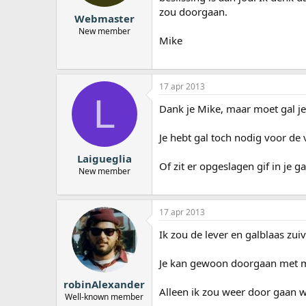
zou doorgaan.
Webmaster
New member
Mike
17 apr 2013
L
Dank je Mike, maar moet gal je
Je hebt gal toch nodig voor de 
Laigueglia
Of zit er opgeslagen gif in je g
New member
17 apr 2013
Ik zou de lever en galblaas zu
Je kan gewoon doorgaan met me
robinAlexander
Alleen ik zou weer door gaan wa
Well-known member