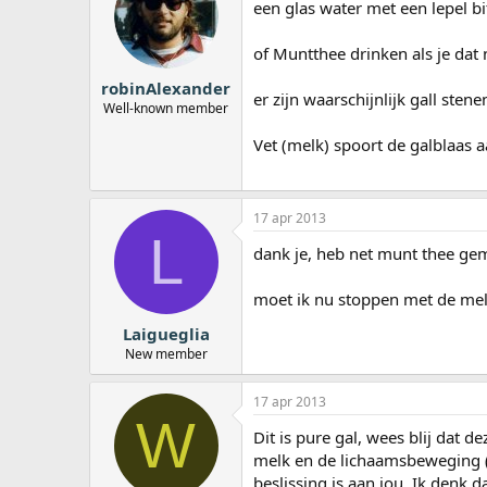
een glas water met een lepel b
of Muntthee drinken als je dat 
robinAlexander
er zijn waarschijnlijk gall sten
Well-known member
Vet (melk) spoort de galblaas a
17 apr 2013
L
dank je, heb net munt thee ge
moet ik nu stoppen met de me
Laigueglia
New member
17 apr 2013
W
Dit is pure gal, wees blij dat 
melk en de lichaamsbeweging (d
beslissing is aan jou. Ik denk 