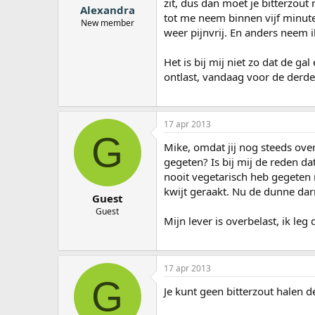
zit, dus dan moet je bitterzout n
Alexandra
tot me neem binnen vijf minuten
New member
weer pijnvrij. En anders neem 
Het is bij mij niet zo dat de ga
ontlast, vandaag voor de derde 
17 apr 2013
G
Mike, omdat jij nog steeds over
gegeten? Is bij mij de reden da
nooit vegetarisch heb gegeten
kwijt geraakt. Nu de dunne dar
Guest
Guest
Mijn lever is overbelast, ik le
17 apr 2013
G
Je kunt geen bitterzout halen d