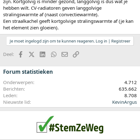
zijn. Kortgolvig is minder gezond, langgolvig is dus wat je
hebben wilt. CV-radiatoren geven langgolvige
stralingswarmte af (naast convectiewarmte).
Een straalkachel geeft kortgolvige stralingswarmte af (je kan
het element zien gloeien).
Je moet ingelogd zijn om te kunnen reageren. Log in | Registreer
Facebook
X (Twitter)
LinkedIn
WhatsApp
E-mail
koppeling
Deel:
Forum statistieken
Onderwerpen
4.712
Berichten
635.662
Leden
8.708
Nieuwste lid
KevinArgus