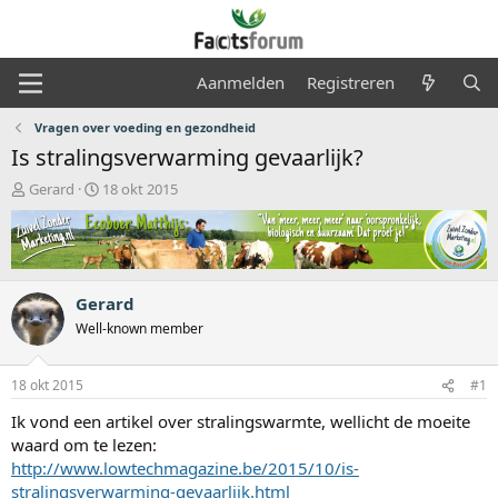
Aanmelden
Registreren
Vragen over voeding en gezondheid
Is stralingsverwarming gevaarlijk?
O
S
Gerard
18 okt 2015
n
t
d
a
e
r
r
t
w
d
Gerard
e
a
r
t
Well-known member
p
u
s
m
18 okt 2015
#1
t
a
Ik vond een artikel over stralingswarmte, wellicht de moeite
r
waard om te lezen:
t
http://www.lowtechmagazine.be/2015/10/is-
e
r
stralingsverwarming-gevaarlijk.html