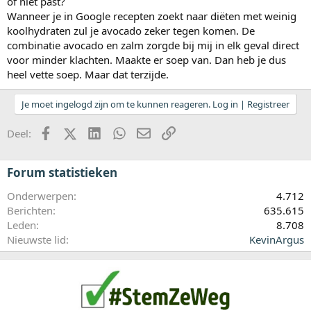
of niet past?
Wanneer je in Google recepten zoekt naar diëten met weinig
koolhydraten zul je avocado zeker tegen komen. De
combinatie avocado en zalm zorgde bij mij in elk geval direct
voor minder klachten. Maakte er soep van. Dan heb je dus
heel vette soep. Maar dat terzijde.
Je moet ingelogd zijn om te kunnen reageren. Log in | Registreer
Facebook
X (Twitter)
LinkedIn
WhatsApp
E-mail
koppeling
Deel:
Forum statistieken
Onderwerpen
4.712
Berichten
635.615
Leden
8.708
Nieuwste lid
KevinArgus