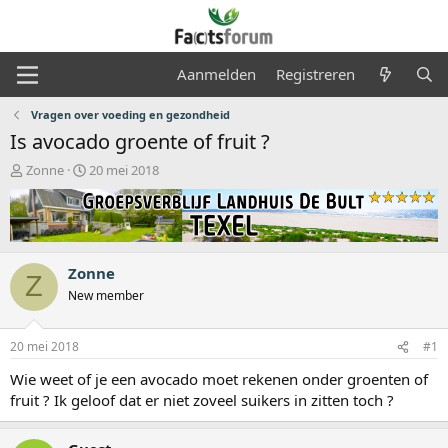
Aanmelden
Registreren
Vragen over voeding en gezondheid
Is avocado groente of fruit ?
O
S
Zonne
20 mei 2018
n
t
d
a
e
r
r
t
w
d
Zonne
e
a
Z
r
t
New member
p
u
s
m
20 mei 2018
#1
t
a
Wie weet of je een avocado moet rekenen onder groenten of
r
fruit ? Ik geloof dat er niet zoveel suikers in zitten toch ?
t
e
r