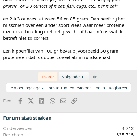
protein, or 2-3 ounces of meat, fish, eggs, etc., per meal"
en 2 à 3 ounces is tussen 56 en 85 gram. Dan heeft zij het
misschien over een ander soort vlees waar meer proteïne
inzit in verhouding met het gewicht of haar info is wat dit
betreft niet zo correct.
Een kippenfilet van 100 gr bevat bijvoorbeeld 30 gram
proteïne en dat is dubbel zoveel als in rundsgehakt.
Laatste
1 van 3
Volgende
Je moet ingelogd zijn om te kunnen reageren. Log in | Registreer
Facebook
X (Twitter)
LinkedIn
WhatsApp
E-mail
koppeling
Deel:
Forum statistieken
Onderwerpen
4.712
Berichten
635.715