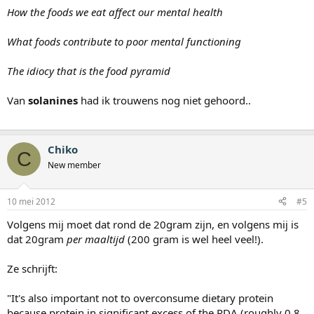
How the foods we eat affect our mental health
What foods contribute to poor mental functioning
The idiocy that is the food pyramid
Van
solanines
had ik trouwens nog niet gehoord..
Chiko
C
New member
10 mei 2012
#5
Volgens mij moet dat rond de 20gram zijn, en volgens mij is
dat 20gram
per maaltijd
(200 gram is wel heel veel!).
Ze schrijft:
"It's also important not to overconsume dietary protein
because protein in significant excess of the RDA (roughly 0,8