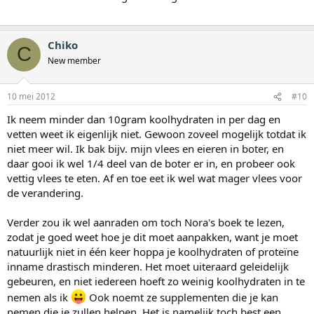
Chiko
C
New member
10 mei 2012
#10
Ik neem minder dan 10gram koolhydraten in per dag en
vetten weet ik eigenlijk niet. Gewoon zoveel mogelijk totdat ik
niet meer wil. Ik bak bijv. mijn vlees en eieren in boter, en
daar gooi ik wel 1/4 deel van de boter er in, en probeer ook
vettig vlees te eten. Af en toe eet ik wel wat mager vlees voor
de verandering.
Verder zou ik wel aanraden om toch Nora's boek te lezen,
zodat je goed weet hoe je dit moet aanpakken, want je moet
natuurlijk niet in één keer hoppa je koolhydraten of proteïne
inname drastisch minderen. Het moet uiteraard geleidelijk
gebeuren, en niet iedereen hoeft zo weinig koolhydraten in te
nemen als ik
Ook noemt ze supplementen die je kan
nemen die je zullen helpen. Het is namelijk toch best een