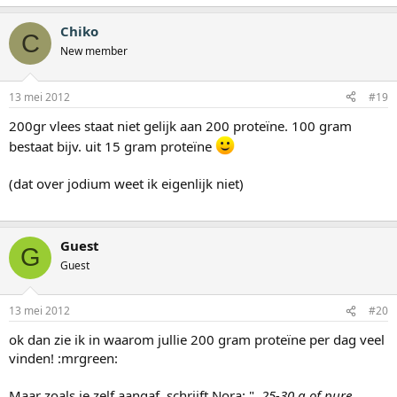
Chiko
C
New member
13 mei 2012
#19
200gr vlees staat niet gelijk aan 200 proteïne. 100 gram
bestaat bijv. uit 15 gram proteïne
(dat over jodium weet ik eigenlijk niet)
Guest
G
Guest
13 mei 2012
#20
ok dan zie ik in waarom jullie 200 gram proteïne per dag veel
vinden! :mrgreen:
Maar zoals je zelf aangaf, schrijft Nora: "
..25-30 g of pure