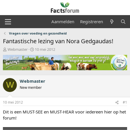
Aanmelden
Registreren
Vragen over voeding en gezondheid
Fantastische lezing van Nora Gedgaudas!
O
S
Webmaster
10 mei 2012
n
t
d
a
e
r
r
t
w
d
e
a
Webmaster
W
r
t
New member
p
u
s
m
t
10 mei 2012
#1
a
Dit is een MUST-SEE en MUST-HEAR voor iedereen hier op het
r
t
forum!
e
r