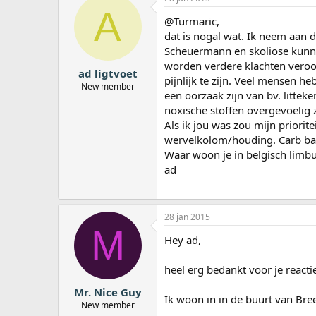
A
@Turmaric,
dat is nogal wat. Ik neem aan d
Scheuermann en skoliose kunne
worden verdere klachten veroo
ad ligtvoet
pijnlijk te zijn. Veel mensen 
New member
een oorzaak zijn van bv. littek
noxische stoffen overgevoelig 
Als ik jou was zou mijn priorit
wervelkolom/houding. Carb back
Waar woon je in belgisch limb
ad
28 jan 2015
M
Hey ad,
heel erg bedankt voor je reacti
Mr. Nice Guy
Ik woon in in de buurt van Bree
New member