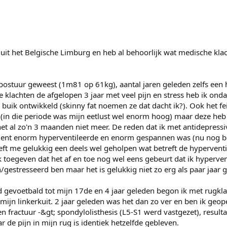
uit het Belgische Limburg en heb al behoorlijk wat medische kla
 postuur geweest (1m81 op 61kg), aantal jaren geleden zelfs een h
klachten de afgelopen 3 jaar met veel pijn en stress heb ik ond
buik ontwikkeld (skinny fat noemen ze dat dacht ik?). Ook het fei
t (in die periode was mijn eetlust wel enorm hoog) maar deze heb 
t al zo'n 3 maanden niet meer. De reden dat ik met antidepressi
ent enorm hyperventileerde en enorm gespannen was (nu nog b
ft me gelukkig een deels wel geholpen wat betreft de hyperventi
 toegeven dat het af en toe nog wel eens gebeurt dat ik hypervent
estresseerd ben maar het is gelukkig niet zo erg als paar jaar 
d gevoetbald tot mijn 17de en 4 jaar geleden begon ik met rugkla
mijn linkerkuit. 2 jaar geleden was het dan zo ver en ben ik geo
n fractuur -&gt; spondylolisthesis (L5-S1 werd vastgezet), resultaa
 de pijn in mijn rug is identiek hetzelfde gebleven.