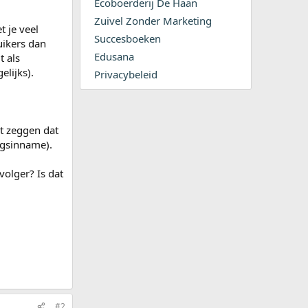
Ecoboerderij De Haan
Zuivel Zonder Marketing
t je veel
Succesboeken
uikers dan
Edusana
t als
lijks).
Privacybeleid
at zeggen dat
ngsinname).
volger? Is dat
#2