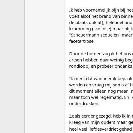
Ik heb voornamelijk pijn bij h
voelt alsof het brand van binn
de plaats ook af); heleboel ond
kromming (scoliose) maar blijk
"Scheuermann sequelen" maar is 
facetartrose.
Door de bomen zag ik het bos n
artsen hebben daar weinig begrip
rondloop) en probeer ondanks a
Ik merk dat wanneer ik bepaalde
worden en vraag mij soms af ho
dit moment alleen nog maar Tr
maar toch wel regelmatig. En ik
onderdrukken.
Zoals eerder gezegd, heb ik in 
kreeg van mijn ouders maar ge
heel veel liefdesverdriet gehad