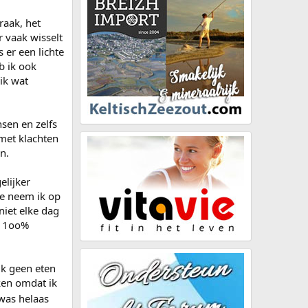
raak, het
r vaak wisselt
 er een lichte
b ik ook
ik wat
sen en zelfs
 met klachten
n.
elijker
ie neem ik op
iet elke dag
jd 1oo%
ik geen eten
ken omdat ik
 was helaas