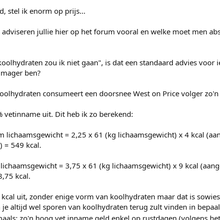
 stel ik enorm op prijs...
adviseren jullie hier op het forum vooral en welke moet men ab
koolhydraten zou ik niet gaan", is dat een standaard advies voor 
 mager ben?
koolhydraten consumeert een doorsnee West on Price volger zo'n 
vetinname uit. Dit heb ik zo berekend:
m lichaamsgewicht = 2,25 x 61 (kg lichaamsgewicht) x 4 kcal (aa
) = 549 kcal.
lichaamsgewicht = 3,75 x 61 (kg lichaamsgewicht) x 9 kcal (aan
8,75 kcal.
kcal uit, zonder enige vorm van koolhydraten maar dat is sowies
je altijd wel sporen van koolhydraten terug zult vinden in bepaa
als: zo'n hoog vet inname geld enkel op rustdagen (volgens het