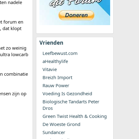
 ten nadele
et forum en
 dat klopt
Vrienden
met zo weinig
Leefbewust.com
ultra lowcarb
aHealthylife
Vitavie
 in combinatie
Breizh Import
Rauw Power
ensen zijn op
Voeding Is Gezondheid
Biologische Tandarts Peter
Dros
Green Twist Health & Cooking
De Woeste Grond
Sundancer