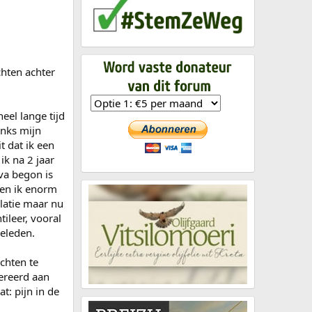
chten achter
eel lange tijd
anks mijn
t dat ik een
ik na 2 jaar
va begon is
en ik enorm
latie maar nu
ileer, vooral
geleden.
chten te
pereerd aan
t: pijn in de