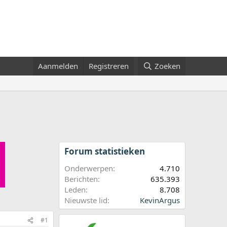
Aanmelden
Registreren
Zoeken
Forum statistieken
Onderwerpen
4.710
Berichten
635.393
Leden
8.708
Nieuwste lid
KevinArgus
#1