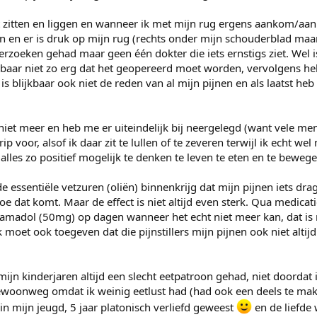
et zitten en liggen en wanneer ik met mijn rug ergens aankom/aan
en en er is druk op mijn rug (rechts onder mijn schouderblad maa
erzoeken gehad maar geen één dokter die iets ernstigs ziet. Wel is
baar niet zo erg dat het geopereerd moet worden, vervolgens he
blijkbaar ook niet de reden van al mijn pijnen en als laatst heb 
iet meer en heb me er uiteindelijk bij neergelegd (want vele men
 voor, alsof ik daar zit te lullen of te zeveren terwijl ik echt wel
lles zo positief mogelijk te denken te leven te eten en te bewege
 essentiële vetzuren (oliën) binnenkrijg dat mijn pijnen iets drag
e dat komt. Maar de effect is niet altijd even sterk. Qua medicat
amadol (50mg) op dagen wanneer het echt niet meer kan, dat is n
 moet ook toegeven dat die pijnstillers mijn pijnen ook niet alti
mijn kinderjaren altijd een slecht eetpatroon gehad, niet doordat 
woonweg omdat ik weinig eetlust had (had ook een deels te ma
 in mijn jeugd, 5 jaar platonisch verliefd geweest
en de liefde