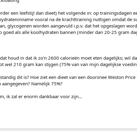
ckloading
rder een leefstijl dan dieet) het volgende in: op trainingsdagen ee
hydrateninname vooral na de krachttraining nuttigen omdat de s
an, glycogenen worden aangevuld i.p.v. dat het opgeslagen word
o goed als alle koolhydraten bannen (minder dan 20-25 gram dage
dat houd in dat ik zo'n 2600 calorieën moet eten dagelijks; wil d
ot wel 210 gram kan stijgen (75% van van mijn dagelijkse voedi
tandig dit is? Hoe ziet een dieet van een doorsnee Weston Price 
eb aangegeven? Namelijk 75%?
om, ik zal er enorm dankbaar voor zijn...