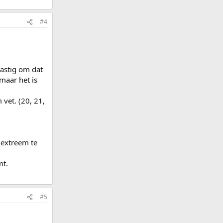
#4
lastig om dat
 maar het is
 vet. (20, 21,
 extreem te
mt.
#5