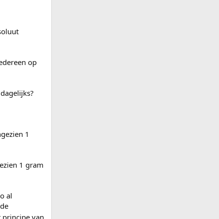
soluut
iedereen op
dagelijks?
ngezien 1
gezien 1 gram
o al
lde
 principe van