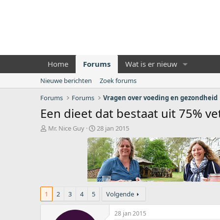
Home
Forums
Wat is er nieuw
Nieuwe berichten
Zoek forums
Forums
Forums
Vragen over voeding en gezondheid
Een dieet dat bestaat uit 75% ve
O
S
Mr. Nice Guy
28 jan 2015
n
t
d
a
e
r
r
t
w
d
e
a
r
t
1
2
3
4
5
Volgende
p
u
s
m
28 jan 2015
t