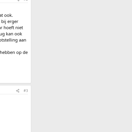
at ook.
bij erger
 hoeft niet
rug kan ook
tstelling aan
d hebben op de
#3