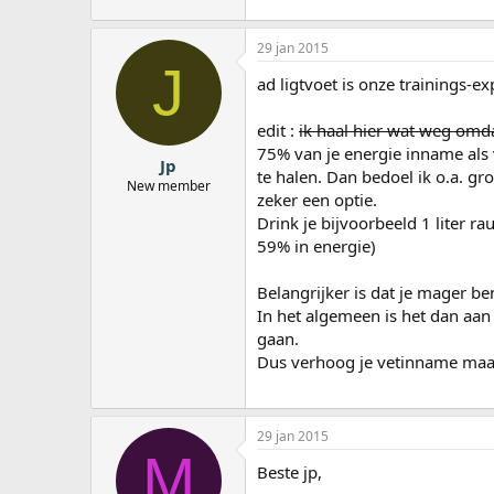
29 jan 2015
J
ad ligtvoet is onze trainings-ex
edit :
ik haal hier wat weg omda
75% van je energie inname als v
Jp
te halen. Dan bedoel ik o.a. gro
New member
zeker een optie.
Drink je bijvoorbeeld 1 liter r
59% in energie)
Belangrijker is dat je mager be
In het algemeen is het dan aan
gaan.
Dus verhoog je vetinname maar
29 jan 2015
M
Beste jp,