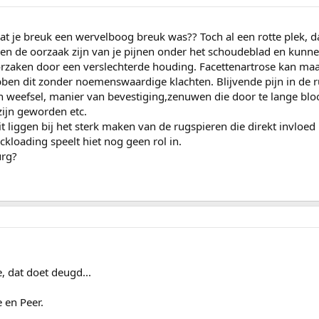
at je breuk een wervelboog breuk was?? Toch al een rotte plek, d
n de oorzaak zijn van je pijnen onder het schoudeblad en kunne 
rzaken door een verslechterde houding. Facettenartrose kan maar
hebben dit zonder noemenswaardige klachten. Blijvende pijn in de 
en weefsel, manier van bevestiging,zenuwen die door te lange bloo
zijn geworden etc.
eit liggen bij het sterk maken van de rugspieren die direkt invloe
loading speelt hiet nog geen rol in.
urg?
e, dat doet deugd...
 en Peer.