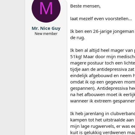
M
a
Beste mensen,
r
t
laat mezelf even voorstellen...
e
r
Mr. Nice Guy
Ik ben een 26-jarige jongeman 
New member
de rug.
Ik ben al altijd heel mager van
51kg! Maar door mijn medische 
magere postuur toch een lichte 
tijdje aan de antidepressiva za
eindelijk afgebouwd en neem he
omdat ik op een gegeven mom
gespannen). Antidepressiva hee
na het afbouwen moet ik eerlijk
wanneer ik extreem gespannen/g
Ik heb jarenlang in clubverban
kampen tot het uitstraalde aan 
mijn lage rugwervels, er was ee
kuit is gelukkig verdwenen maar