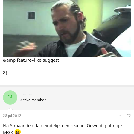
e
r
&amp;feature=like-suggest
8)
...........
?
Active member
28 jul 2012
#2
Na 5 maanden dan eindelijk een reactie. Geweldig filmpje,
MGK