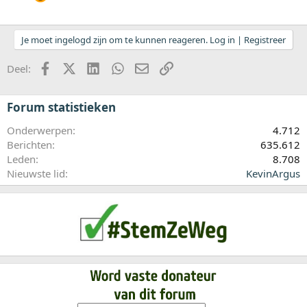
Je moet ingelogd zijn om te kunnen reageren. Log in | Registreer
Facebook
X (Twitter)
LinkedIn
WhatsApp
E-mail
koppeling
Deel:
Forum statistieken
Onderwerpen
4.712
Berichten
635.612
Leden
8.708
Nieuwste lid
KevinArgus