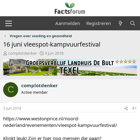
Aanmelden
Registreren
Vragen over voeding en gezondheid
16 juni vleespot-kampvuurfestival
O
S
complotdenker
3 jun 2018
n
t
d
a
e
r
r
t
w
d
complotdenker
e
a
C
r
t
Active member
p
u
s
m
3 jun 2018
#1
t
a
https://www.westonprice.nl/noord-
r
nederland/evenementen/vleespot-kampvuurfestival/
t
e
r
Klinkt leuk! Zijn er hier nog mensen die gaan?