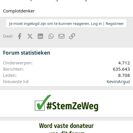
Complotdenker
Je moet ingelogd zijn om te kunnen reageren. Log in | Registreer
Facebook
X (Twitter)
LinkedIn
WhatsApp
E-mail
koppeling
Deel:
Forum statistieken
Onderwerpen
4.712
Berichten
635.643
Leden
8.708
Nieuwste lid
KevinArgus